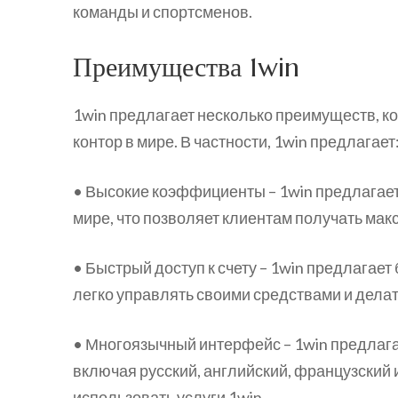
команды и спортсменов.
Преимущества 1win
1win предлагает несколько преимуществ, к
контор в мире. В частности, 1win предлагает
• Высокие коэффициенты – 1win предлагае
мире, что позволяет клиентам получать мак
• Быстрый доступ к счету – 1win предлагает
легко управлять своими средствами и делат
• Многоязычный интерфейс – 1win предлага
включая русский, английский, французский и
использовать услуги 1win.