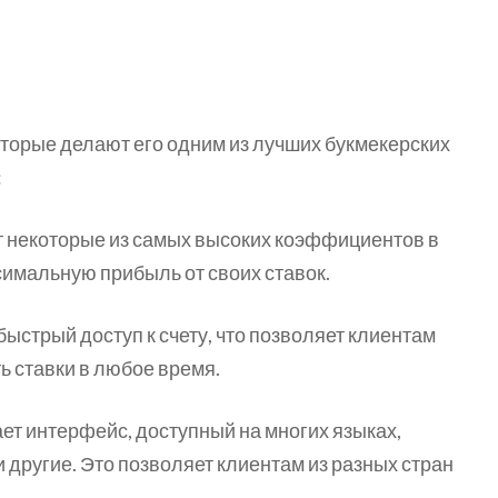
оторые делают его одним из лучших букмекерских
:
т некоторые из самых высоких коэффициентов в
симальную прибыль от своих ставок.
 быстрый доступ к счету, что позволяет клиентам
ь ставки в любое время.
ет интерфейс, доступный на многих языках,
 другие. Это позволяет клиентам из разных стран