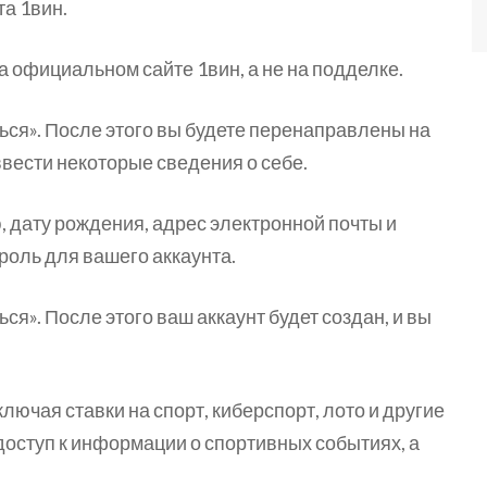
а 1вин.
а официальном сайте 1вин, а не на подделке.
ься». После этого вы будете перенаправлены на
ввести некоторые сведения о себе.
 дату рождения, адрес электронной почты и
роль для вашего аккаунта.
ся». После этого ваш аккаунт будет создан, и вы
ключая ставки на спорт, киберспорт, лото и другие
доступ к информации о спортивных событиях, а