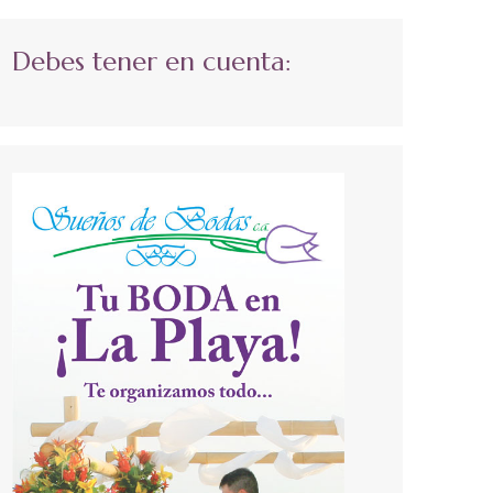
Debes tener en cuenta: