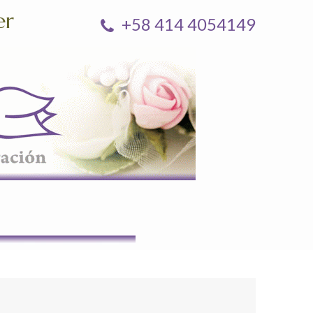
er
+58 414 4054149