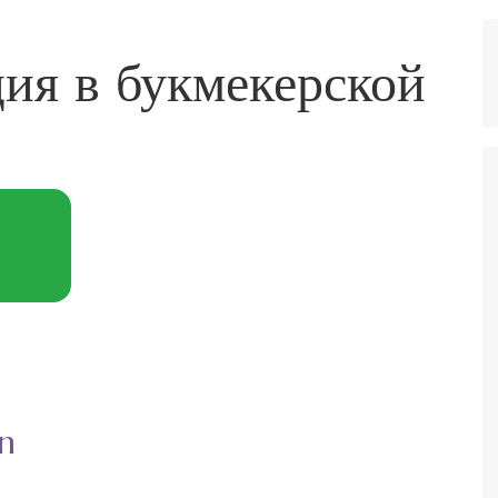
ия в букмекерской
n