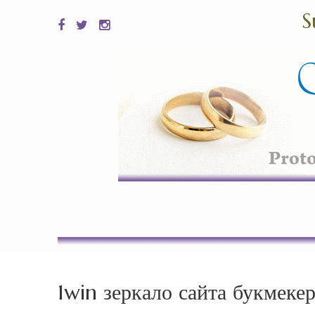
S
1win зеркало сайта букмеке