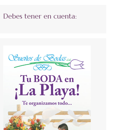
Debes tener en cuenta: