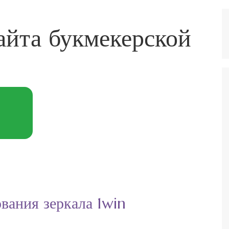
айта букмекерской
вания зеркала 1win