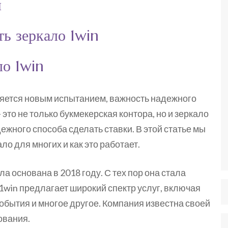
я
ть зеркало 1win
ло 1win
вляется новым испытанием, важность надежного
 это не только букмекерская контора, но и зеркало
ежного способа сделать ставки. В этой статье мы
ало для многих и как это работает.
ла основана в 2018 году. С тех пор она стала
 1win предлагает широкий спектр услуг, включая
события и многое другое. Компания известна своей
ования.