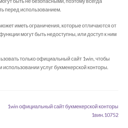
могут быть не безопасными, поэтому всегда
ть перед использованием.
 может иметь ограничения, которые отличаются от
ункции могут быть недоступны, или доступ к ним
ьзовать только официальный сайт 1win, чтобы
и использовании услуг букмекерской конторы.
1win официальный сайт букмекерской конторы
1вин.10752