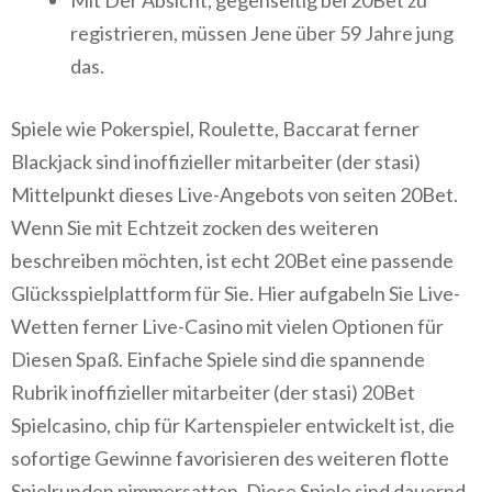
Mit Der Absicht, gegenseitig bei 20Bet zu
registrieren, müssen Jene über 59 Jahre jung
das.
Spiele wie Pokerspiel, Roulette, Baccarat ferner
Blackjack sind inoffizieller mitarbeiter (der stasi)
Mittelpunkt dieses Live-Angebots von seiten 20Bet.
Wenn Sie mit Echtzeit zocken des weiteren
beschreiben möchten, ist echt 20Bet eine passende
Glücksspielplattform für Sie. Hier aufgabeln Sie Live-
Wetten ferner Live-Casino mit vielen Optionen für
Diesen Spaß. Einfache Spiele sind die spannende
Rubrik inoffizieller mitarbeiter (der stasi) 20Bet
Spielcasino, chip für Kartenspieler entwickelt ist, die
sofortige Gewinne favorisieren des weiteren flotte
Spielrunden nimmersatten. Diese Spiele sind dauernd