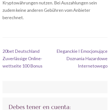
Kryptowährungen nutzen. Bei Auszahlungen sein
zudem keine anderen Gebühren vom Anbieter
berechnet.
Navegación
20bet Deutschland
Eleganckie I Emocjonujące
de
Zuverlässige Online-
Doznania Hazardowe
entradas
wettseite 100 Bonus
Internetowego
Debes tener en cuenta: