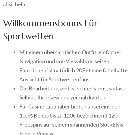
absicheln.
Willkommensbonus Für
Sportwetten
Mit einem übersichtlichen Outfit, einfacher
Navigation und von Vielzahl von seiten
Funktionen ist natürlich 20Bet eine fabelhafte
Aussicht für Sportwettenfans.
Die Bearbeitungszeit ist schnellstens, sodass
Selbige Ihre Gewinne zeitnah kaufen.
Für Casino-Liebhaber bieten unsereins den
100% Bonus bis zu 120€ bezeichnend 120
Freespins auf seinem spannenden Slot «Elvis
Frog in Vegas».