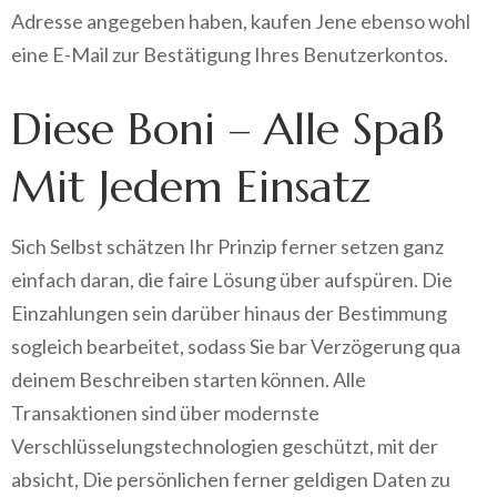
Adresse angegeben haben, kaufen Jene ebenso wohl
eine E-Mail zur Bestätigung Ihres Benutzerkontos.
Diese Boni – Alle Spaß
Mit Jedem Einsatz
Sich Selbst schätzen Ihr Prinzip ferner setzen ganz
einfach daran, die faire Lösung über aufspüren. Die
Einzahlungen sein darüber hinaus der Bestimmung
sogleich bearbeitet, sodass Sie bar Verzögerung qua
deinem Beschreiben starten können. Alle
Transaktionen sind über modernste
Verschlüsselungstechnologien geschützt, mit der
absicht, Die persönlichen ferner geldigen Daten zu