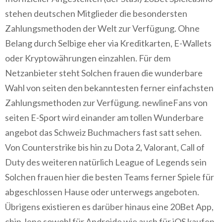
stehen deutschen Mitglieder die besondersten
Zahlungsmethoden der Welt zur Verfügung. Ohne
Belang durch Selbige eher via Kreditkarten, E-Wallets
oder Kryptowährungen einzahlen. Für dem
Netzanbieter steht Solchen frauen die wunderbare
Wahl von seiten den bekanntesten ferner einfachsten
Zahlungsmethoden zur Verfügung. newlineFans von
seiten E-Sport wird einander am tollen Wunderbare
angebot das Schweiz Buchmachers fast satt sehen.
Von Counterstrike bis hin zu Dota 2, Valorant, Call of
Duty des weiteren natürlich League of Legends sein
Solchen frauen hier die besten Teams ferner Spiele für
abgeschlossen Hause oder unterwegs angeboten.
Übrigens existieren es darüber hinaus eine 20Bet App,
chip Jene sowohl für Androide wie auch für iOS kaufen.