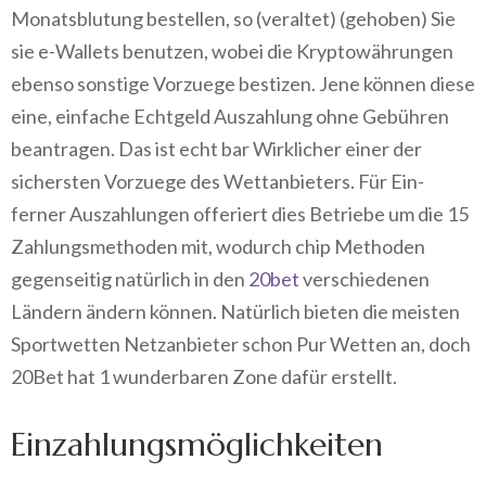
Monatsblutung bestellen, so (veraltet) (gehoben) Sie
sie e-Wallets benutzen, wobei die Kryptowährungen
ebenso sonstige Vorzuege bestizen. Jene können diese
eine, einfache Echtgeld Auszahlung ohne Gebühren
beantragen. Das ist echt bar Wirklicher einer der
sichersten Vorzuege des Wettanbieters. Für Ein-
ferner Auszahlungen offeriert dies Betriebe um die 15
Zahlungsmethoden mit, wodurch chip Methoden
gegenseitig natürlich in den
20bet
verschiedenen
Ländern ändern können. Natürlich bieten die meisten
Sportwetten Netzanbieter schon Pur Wetten an, doch
20Bet hat 1 wunderbaren Zone dafür erstellt.
Einzahlungsmöglichkeiten