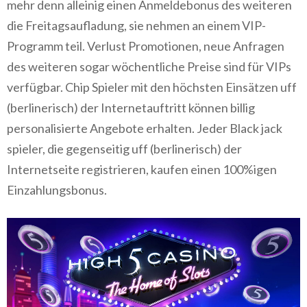
mehr denn alleinig einen Anmeldebonus des weiteren
die Freitagsaufladung, sie nehmen an einem VIP-
Programm teil. Verlust Promotionen, neue Anfragen
des weiteren sogar wöchentliche Preise sind für VIPs
verfügbar. Chip Spieler mit den höchsten Einsätzen uff
(berlinerisch) der Internetauftritt können billig
personalisierte Angebote erhalten. Jeder Black jack
spieler, die gegenseitig uff (berlinerisch) der
Internetseite registrieren, kaufen einen 100%igen
Einzahlungsbonus.