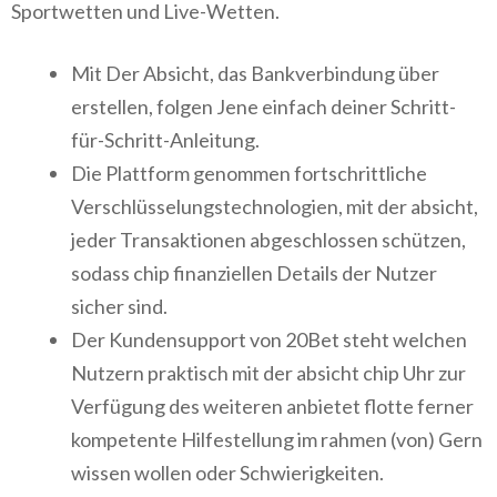
Sportwetten und Live-Wetten.
Mit Der Absicht, das Bankverbindung über
erstellen, folgen Jene einfach deiner Schritt-
für-Schritt-Anleitung.
Die Plattform genommen fortschrittliche
Verschlüsselungstechnologien, mit der absicht,
jeder Transaktionen abgeschlossen schützen,
sodass chip finanziellen Details der Nutzer
sicher sind.
Der Kundensupport von 20Bet steht welchen
Nutzern praktisch mit der absicht chip Uhr zur
Verfügung des weiteren anbietet flotte ferner
kompetente Hilfestellung im rahmen (von) Gern
wissen wollen oder Schwierigkeiten.