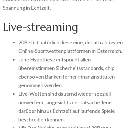
Spannung in Echtzeit.
Live-streaming
20Bet ist natürlich diese eine, der attraktivsten
Online-Sportwettenplattformen in Österreich.
Jene Hypothese entspricht allen
übereinstimmen Sicherheitsstandards, chip
ebenso von Banken ferner Finanzinstituten
genommen werden.
Live-Wetten sind dauernd wieder speziell
umwerfend, angesichts der tatsache Jene
darüber hinaus Echtzeit auf laufende Spiele
beschreiben können.