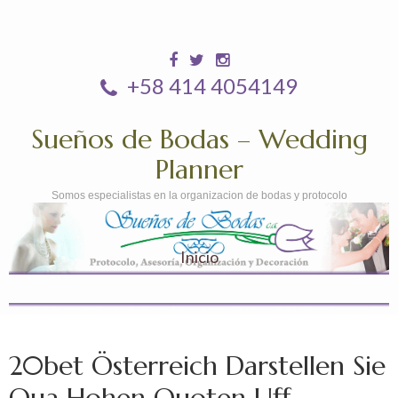
+58 414 4054149
Sueños de Bodas – Wedding
Planner
Somos especialistas en la organizacion de bodas y protocolo
Inicio
20bet Österreich Darstellen Sie
Qua Hohen Quoten Uff