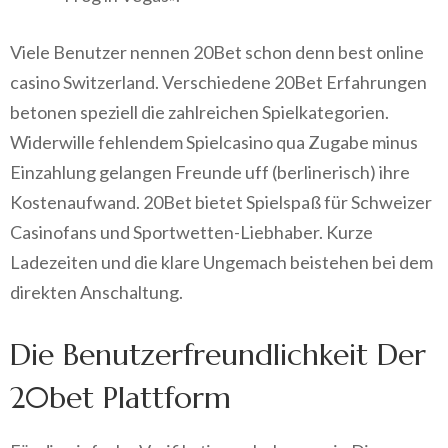
Viele Benutzer nennen 20Bet schon denn best online
casino Switzerland. Verschiedene 20Bet Erfahrungen
betonen speziell die zahlreichen Spielkategorien.
Widerwille fehlendem Spielcasino qua Zugabe minus
Einzahlung gelangen Freunde uff (berlinerisch) ihre
Kostenaufwand. 20Bet bietet Spielspaß für Schweizer
Casinofans und Sportwetten-Liebhaber. Kurze
Ladezeiten und die klare Ungemach beistehen bei dem
direkten Anschaltung.
Die Benutzerfreundlichkeit Der
20bet Plattform