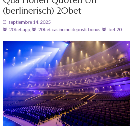
(berlinerisch) 20bet
septiembre 14, 2025
20bet app
,
20bet casino no deposit bonus
,
bet 20