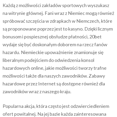
Każdą z możliwości zakładów sportowych wyszukasz
na witrynie głównej. Fani wraz z Niemiec mogą również
spróbować szczęścia w zdrapkach w Niemczech, które
są proponowane poprzez jest to kasyno. Dzięki licznym
bonusom i pospiesznej obsłudze płatności, 20bet
wydaje się być doskonałym doborem na rzecz fanów
hazardu. Niemieckie upoważnienie znamionuje się
liberalnym podejściem do odwiedzenia konsol
hazardowych online, jakie możliwości tworzy trafne
możliwości także dla naszych zawodników. Zabawy
hazardowe przez Internet są dostępne również dla
zawodników wraz z naszego kraju.
Popularna akcja, która często jest odzwierciedleniem
ofert powitalnej. Na jej bazie każda zainteresowana