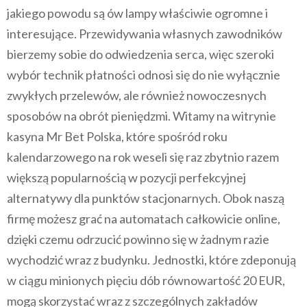
jakiego powodu są ów lampy właściwie ogromne i
interesujące. Przewidywania własnych zawodników
bierzemy sobie do odwiedzenia serca, więc szeroki
wybór technik płatności odnosi się do nie wyłącznie
zwykłych przelewów, ale również nowoczesnych
sposobów na obrót pieniędzmi. Witamy na witrynie
kasyna Mr Bet Polska, które spośród roku
kalendarzowego na rok weseli się raz zbytnio razem
większą popularnością w pozycji perfekcyjnej
alternatywy dla punktów stacjonarnych. Obok naszą
firmę możesz grać na automatach całkowicie online,
dzięki czemu odrzucić powinno się w żadnym razie
wychodzić wraz z budynku. Jednostki, które zdeponują
w ciągu minionych pięciu dób równowartość 20 EUR,
mogą skorzystać wraz z szczególnych zakładów