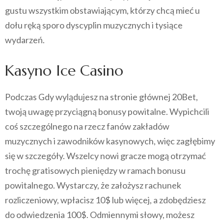
gustu wszystkim obstawiającym, którzy chcą mieć u
dołu ręką sporo dyscyplin muzycznych i tysiące
wydarzeń.
Kasyno Ice Casino
Podczas Gdy wylądujesz na stronie głównej 20Bet,
twoją uwagę przyciągną bonusy powitalne. Wypichcili
coś szczególnego na rzecz fanów zakładów
muzycznych i zawodników kasynowych, więc zagłębimy
się w szczegóły. Wszelcy nowi gracze mogą otrzymać
trochę gratisowych pieniędzy w ramach bonusu
powitalnego. Wystarczy, że założysz rachunek
rozliczeniowy, wpłacisz 10$ lub więcej, a zdobędziesz
do odwiedzenia 100$. Odmiennymi słowy, możesz