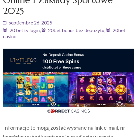
2025
septiembre 26, 2025
20 bet tv login
,
20bet bonus bez depozytu
,
20bet
casino
Informacje te mogą zostać wysłane na link e-mail, nr
komórkowy bądź zapisane jako zdjęcie w czasie