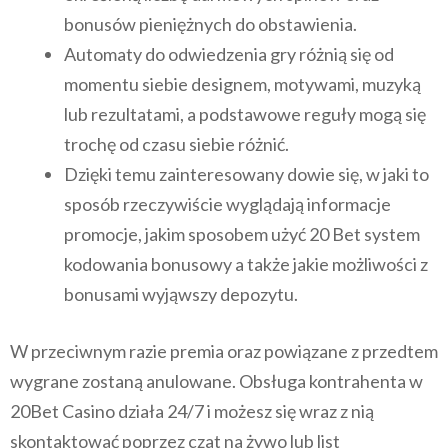
bonusów pieniężnych do obstawienia.
Automaty do odwiedzenia gry różnią się od
momentu siebie designem, motywami, muzyką
lub rezultatami, a podstawowe reguły mogą się
trochę od czasu siebie różnić.
Dzięki temu zainteresowany dowie się, w jaki to
sposób rzeczywiście wyglądają informacje
promocje, jakim sposobem użyć 20 Bet system
kodowania bonusowy a także jakie możliwości z
bonusami wyjąwszy depozytu.
W przeciwnym razie premia oraz powiązane z przedtem
wygrane zostaną anulowane. Obsługa kontrahenta w
20Bet Casino działa 24/7 i możesz się wraz z nią
skontaktować poprzez czat na żywo lub list