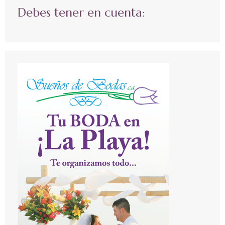
Debes tener en cuenta: