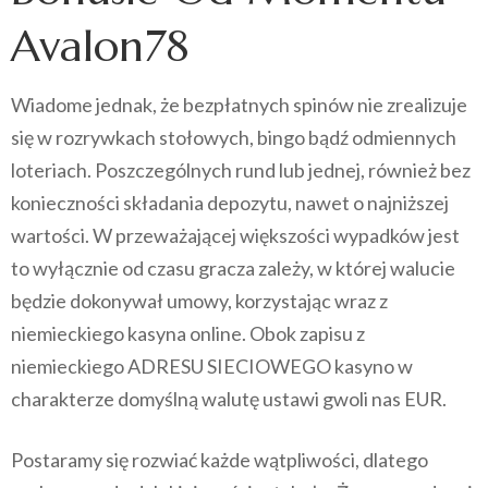
Avalon78
Wiadome jednak, że bezpłatnych spinów nie zrealizuje
się w rozrywkach stołowych, bingo bądź odmiennych
loteriach. Poszczególnych rund lub jednej, również bez
konieczności składania depozytu, nawet o najniższej
wartości. W przeważającej większości wypadków jest
to wyłącznie od czasu gracza zależy, w której walucie
będzie dokonywał umowy, korzystając wraz z
niemieckiego kasyna online. Obok zapisu z
niemieckiego ADRESU SIECIOWEGO kasyno w
charakterze domyślną walutę ustawi gwoli nas EUR.
Postaramy się rozwiać każde wątpliwości, dlatego