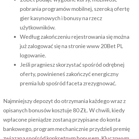
pobrania programów mobilnej, szeroką ofertę
gier kasynowych i bonusy na rzecz
użytkowników.
Według zakończeniu rejestrowania się można
już zalogować się na stronie www 20Bet PL
logowanie.
Jeśli pragniesz skorzystać spośród odrębnej
oferty, powinieneś zakończyć energiczny
premia lub spośród faceta zrezygnować.
Najmniejszy depozyt do otrzymania każdego wraz z
opisanych bonusów kosztuje 80 ZŁ. W chwili, kiedy
wpłacone pieniądze zostaną przypisane do konta
bankowego, program mechanicznie przydzieli premię
związaną spośród konkretnym bonusem. Kluczowym