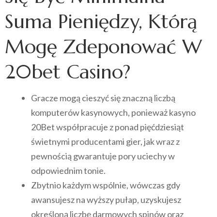
Suma Pieniędzy, Którą
Mogę Zdeponować W
20bet Casino?
Gracze mogą cieszyć się znaczną liczbą
komputerów kasynowych, ponieważ kasyno
20Bet współpracuje z ponad pięćdziesiąt
świetnymi producentami gier, jak wraz z
pewnością gwarantuje pory uciechy w
odpowiednim tonie.
Zbytnio każdym wspólnie, wówczas gdy
awansujesz na wyższy pułap, uzyskujesz
określoną liczbę darmowych spinów oraz