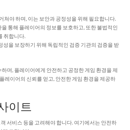
거쳐야 하며, 이는 보안과 공정성을 위해 필요합니다.
보안을 통해 플레이어의 정보를 보호하고, 또한 불법적인
를 취합니다.
정성을 보장하기 위해 독립적인 검증 기관의 검증을 받
수하며, 플레이어에게 안전하고 공정한 게임 환경을 제
 플레이어의 신뢰를 얻고, 안전한 게임 환경을 제공하
 사이트
고객 서비스 등을 고려해야 합니다. 여기에서는 안전하