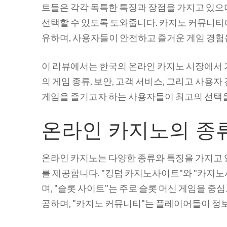
트들은 각각 독특한 특징과 장점을 가지고 있으
선택할 수 있도록 도와줍니다. 카지노 커뮤니티
유하며, 사용자들이 안전하고 즐거운 게임 경험을
이 리뷰에서는 한국의 온라인 카지노 시장에서 
의 게임 종류, 보안, 고객 서비스, 그리고 사용
게임을 즐기고자 하는 사용자들이 최고의 선택을
온라인 카지노의 종
온라인 카지노는 다양한 종류와 특징을 가지고 
를 제공합니다. "킹덤 카지노사이트"와 "카지
며, "슬롯 사이트"는 주로 슬롯 머신 게임을 
공하며, "카지노 커뮤니티"는 플레이어들이 정