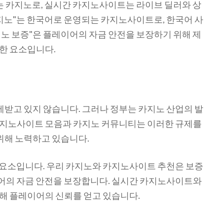
는 카지노로, 실시간 카지노사이트는 라이브 딜러와 상
카지노"는 한국어로 운영되는 카지노사이트로, 한국어 사
노 보증"은 플레이어의 자금 안전을 보장하기 위해 제
요한 요소입니다.
받고 있지 않습니다. 그러나 정부는 카지노 산업의 발
카지노사이트 모음과 카지노 커뮤니티는 이러한 규제를
위해 노력하고 있습니다.
 요소입니다. 우리 카지노와 카지노사이트 추천은 보증
어의 자금 안전을 보장합니다. 실시간 카지노사이트와
통해 플레이어의 신뢰를 얻고 있습니다.