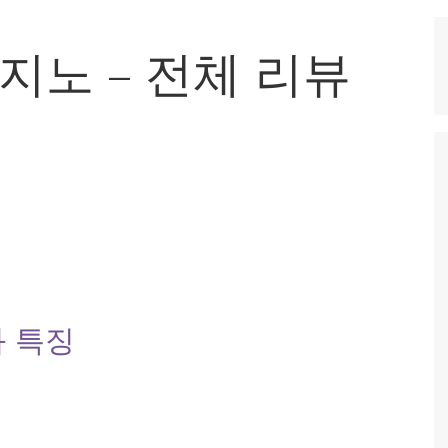
지노 – 전체 리뷰
 특징