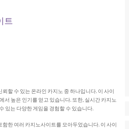
이트
뢰할 수 있는 온라인 카지노 중 하나입니다. 이 사이
에서 높은 인기를 얻고 있습니다. 또한, 실시간 카지노
수 있는 다양한 게임을 경험할 수 있습니다.
포함한 여러 카지노사이트를 모아두었습니다. 이 사이