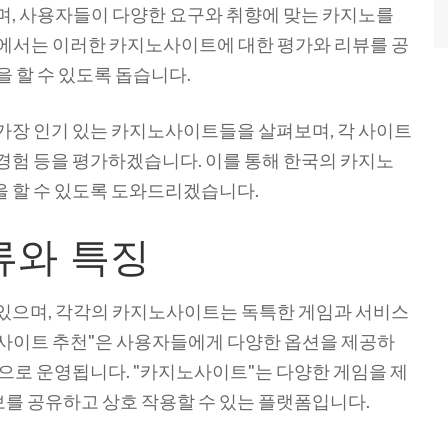
며, 사용자들이 다양한 요구와 취향에 맞는 카지노를
에서는 이러한 카지노사이트에 대한 평가와 리뷰를 공
 할 수 있도록 돕습니다.
가장 인기 있는 카지노사이트들을 살펴보며, 각 사이트
자 경험 등을 평가하겠습니다. 이를 통해 한국의 카지노
 할 수 있도록 도와드리겠습니다.
류와 특징
있으며, 각각의 카지노사이트는 독특한 게임과 서비스
노사이트 추천"은 사용자들에게 다양한 옵션을 제공하
중심으로 운영됩니다. "카지노사이트"는 다양한 게임을 제
보를 공유하고 상호 작용할 수 있는 플랫폼입니다.