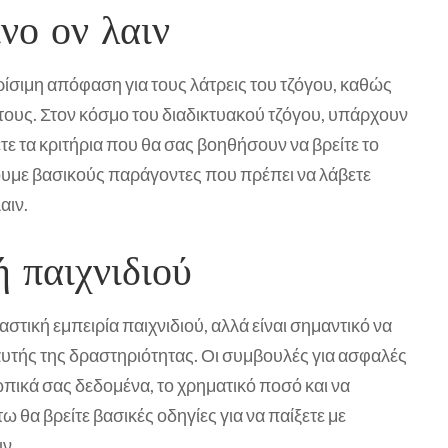
νο ον λαιν
κρίσιμη απόφαση για τους λάτρεις του τζόγου, καθώς
 τους. Στον κόσμο του διαδικτυακού τζόγου, υπάρχουν
ετε τα κριτήρια που θα σας βοηθήσουν να βρείτε το
σουμε βασικούς παράγοντες που πρέπει να λάβετε
αιν.
 παιχνιδιού
τική εμπειρία παιχνιδιού, αλλά είναι σημαντικό να
 αυτής της δραστηριότητας. Οι συμβουλές για ασφαλές
πικά σας δεδομένα, το χρηματικό ποσό και να
θα βρείτε βασικές οδηγίες για να παίξετε με
ιν.