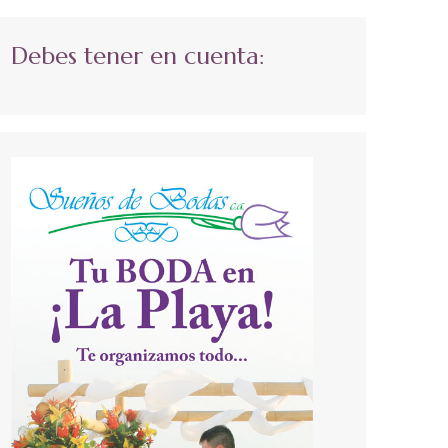
Debes tener en cuenta: