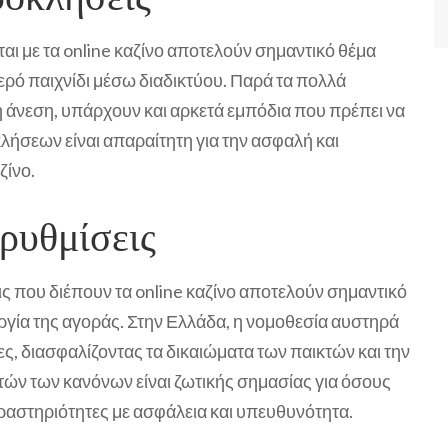
αι με τα online καζίνο αποτελούν σημαντικό θέμα
ερό παιχνίδι μέσω διαδικτύου. Παρά τα πολλά
 άνεση, υπάρχουν και αρκετά εμπόδια που πρέπει να
σεων είναι απαραίτητη για την ασφαλή και
ζίνο.
ρυθμίσεις
ις που διέπουν τα online καζίνο αποτελούν σημαντικό
υργία της αγοράς. Στην Ελλάδα, η νομοθεσία αυστηρά
ες, διασφαλίζοντας τα δικαιώματα των παικτών και την
τών των κανόνων είναι ζωτικής σημασίας για όσους
ραστηριότητες με ασφάλεια και υπευθυνότητα.