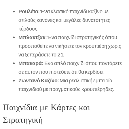
Ρουλέτα:
Ένα κλασικό παιχνίδι καζίνο με
απλούς κανόνες και μεγάλες δυνατότητες
κέρδους.
Μπλακτζακ:
Ένα παιχνίδι στρατηγικής όπου
προσπαθείτε να νικήσετε τον κρουπιέρη χωρίς
να ξεπεράσετε το 21.
Μπακαρά:
Ένα απλό παιχνίδι όπου ποντάρετε
σε αυτόν που πιστεύετε ότι θα κερδίσει.
Ζωντανό Καζίνο:
Μια ρεαλιστική εμπειρία
παιχνιδιού με πραγματικούς κρουπιέρηδες.
Παιχνίδια με Κάρτες και
Στρατηγική