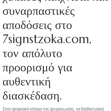
συναρπαστικές
αποδόσεις στο
7signstzoka.com,
τον απόλυτο
προορισμό για
αυθεντική
διασκέδαση.
Στον ψηφιακό κόσμο της ψυχαγωγίας, τα διαδικτυακά