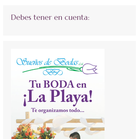
Debes tener en cuenta: