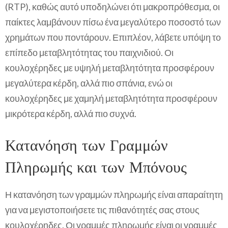
(RTP), καθώς αυτό υποδηλώνει ότι μακροπρόθεσμα, οι
παίκτες λαμβάνουν πίσω ένα μεγαλύτερο ποσοστό των
χρημάτων που ποντάρουν. Επιπλέον, λάβετε υπόψη το
επίπεδο μεταβλητότητας του παιχνιδιού. Οι
κουλοχέρηδες με υψηλή μεταβλητότητα προσφέρουν
μεγαλύτερα κέρδη, αλλά πιο σπάνια, ενώ οι
κουλοχέρηδες με χαμηλή μεταβλητότητα προσφέρουν
μικρότερα κέρδη, αλλά πιο συχνά.
Κατανόηση των Γραμμών
Πληρωμής και των Μπόνους
Η κατανόηση των γραμμών πληρωμής είναι απαραίτητη
για να μεγιστοποιήσετε τις πιθανότητές σας στους
κουλοχέρηδες. Οι γραμμές πληρωμής είναι οι γραμμές