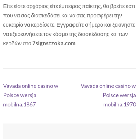
Είτε είστε αρχάριος είτε έμπειρος παίκτης, θα βρείτε κάτι
που να σας διασκεδάσει και να σας προσφέρει την
ευκαιρία να κερδίσετε. Εγγραφείτε σήμερα και ξεκινήστε
να εξερευνήσετε τον κόσμο της διασκέδασης και των
κερδών στο
7signstzoka.com
.
Navegación
Vavada online casino w
Vavada online casino w
de
Polsce wersja
Polsce wersja
entradas
mobilna.1867
mobilna.1970