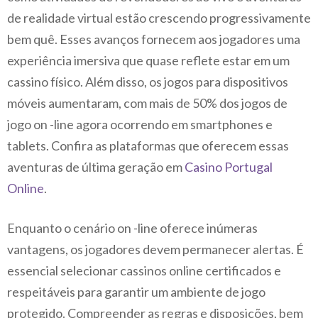
de realidade virtual estão crescendo progressivamente
bem quê. Esses avanços fornecem aos jogadores uma
experiência imersiva que quase reflete estar em um
cassino físico. Além disso, os jogos para dispositivos
móveis aumentaram, com mais de 50% dos jogos de
jogo on -line agora ocorrendo em smartphones e
tablets. Confira as plataformas que oferecem essas
aventuras de última geração em
Casino Portugal
Online
.
Enquanto o cenário on -line oferece inúmeras
vantagens, os jogadores devem permanecer alertas. É
essencial selecionar cassinos online certificados e
respeitáveis ​​para garantir um ambiente de jogo
protegido. Compreender as regras e disposições, bem