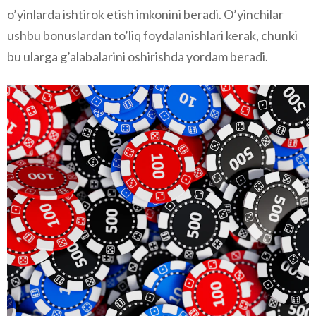
o’yinlarda ishtirok etish imkonini beradi. O’yinchilar
ushbu bonuslardan to’liq foydalanishlari kerak, chunki
bu ularga g’alabalarini oshirishda yordam beradi.