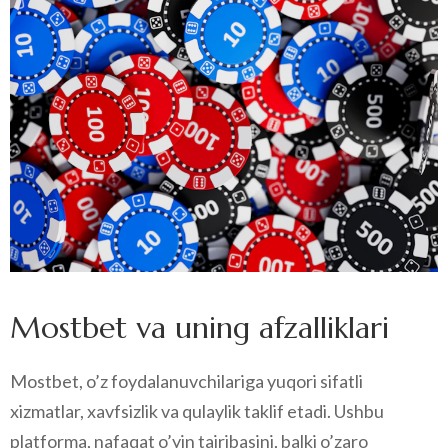
Mostbet va uning afzalliklari
Mostbet, o’z foydalanuvchilariga yuqori sifatli
xizmatlar, xavfsizlik va qulaylik taklif etadi. Ushbu
platforma, nafaqat o’yin tajribasini, balki o’zaro