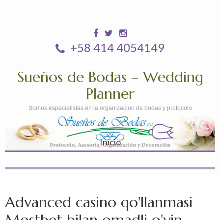
+58 414 4054149
Sueños de Bodas – Wedding
Planner
Somos especialistas en la organizacion de bodas y protocolo
Inicio
Advanced casino qo'llanmasi
Mostbet bilan omadli o'yin