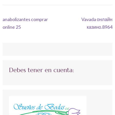
Navegación
anabolizantes comprar
Vavada онлайн
de
online 25
казино.8964
entradas
Debes tener en cuenta: