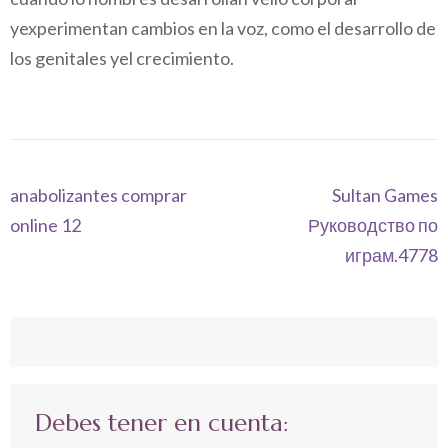
yexperimentan cambios en la voz, como el desarrollo de
los genitales yel crecimiento.
Navegación
anabolizantes comprar
Sultan Games
de
online 12
Руководство по
entradas
играм.4778
Debes tener en cuenta: