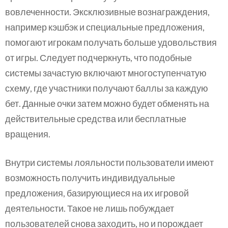
вовлеченности. Эксклюзивные вознаграждения,
например кэшбэк и специальные предложения,
помогают игрокам получать больше удовольствия
от игры. Следует подчеркнуть, что подобные
системы зачастую включают многоступенчатую
схему, где участники получают баллы за каждую
бет. Данные очки затем можно будет обменять на
действительные средства или бесплатные
вращения.
Внутри системы лояльности пользователи имеют
возможность получить индивидуальные
предложения, базирующиеся на их игровой
деятельности. Такое не лишь побуждает
пользователей снова заходить, но и порождает