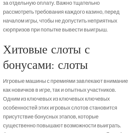
за отдельную оплату. Важно тщательно
рассмотреть требования каждого казино, перед
началом игры, чтобы не допустить неприятных
сюрпризов при попытке вывести выигрыш.
Хитовые слоты с
бонусами: слоты
Игровые машины с премиями завлекают внимание
как новичков в игре, так и опытных участников.
Одним из ключевых из ключевых ключевых
особенностей этих игровых слотов становится
присутствие бонусных этапов, которые
существенно повышают возможности выиграть.