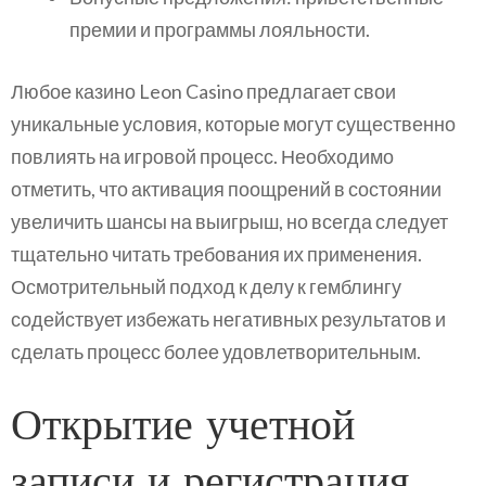
премии и программы лояльности.
Любое казино Leon Casino предлагает свои
уникальные условия, которые могут существенно
повлиять на игровой процесс. Необходимо
отметить, что активация поощрений в состоянии
увеличить шансы на выигрыш, но всегда следует
тщательно читать требования их применения.
Осмотрительный подход к делу к гемблингу
содействует избежать негативных результатов и
сделать процесс более удовлетворительным.
Открытие учетной
записи и регистрация