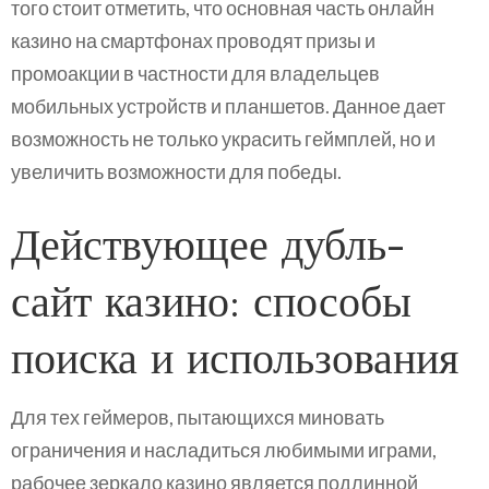
того стоит отметить, что основная часть онлайн
казино на смартфонах проводят призы и
промоакции в частности для владельцев
мобильных устройств и планшетов. Данное дает
возможность не только украсить геймплей, но и
увеличить возможности для победы.
Действующее дубль-
сайт казино: способы
поиска и использования
Для тех геймеров, пытающихся миновать
ограничения и насладиться любимыми играми,
рабочее зеркало казино является подлинной