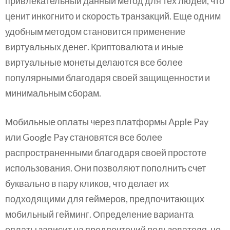
привлекательный данный метод для тех людей, что
ценит инкогнито и скорость транзакций. Еще одним
удобным методом становится применение
виртуальных денег. Криптовалюта и иные
виртуальные монеты делаются все более
популярными благодаря своей защищенности и
минимальным сборам.
Мобильные оплаты через платформы Apple Pay
или Google Pay становятся все более
распространенными благодаря своей простоте
использования. Они позволяют пополнить счет
буквально в пару кликов, что делает их
подходящими для геймеров, предпочитающих
мобильный гейминг. Определение варианта
оплаты зависит на предпочтений пользователя, но