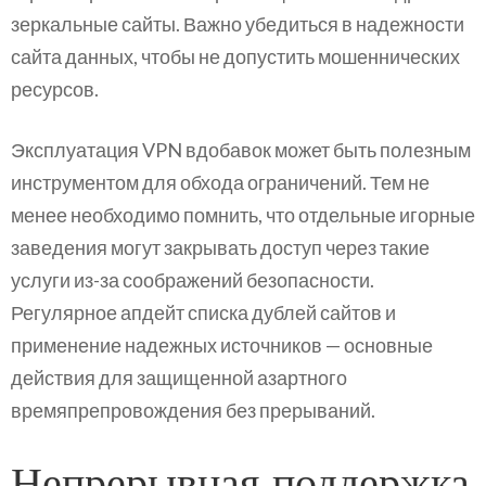
зеркальные сайты. Важно убедиться в надежности
сайта данных, чтобы не допустить мошеннических
ресурсов.
Эксплуатация VPN вдобавок может быть полезным
инструментом для обхода ограничений. Тем не
менее необходимо помнить, что отдельные игорные
заведения могут закрывать доступ через такие
услуги из-за соображений безопасности.
Регулярное апдейт списка дублей сайтов и
применение надежных источников — основные
действия для защищенной азартного
времяпрепровождения без прерываний.
Непрерывная поддержка