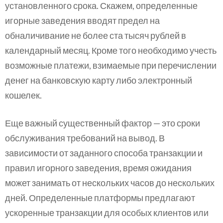
установленного срока. Скажем, определенные
игорные заведения вводят предел на
обналичивание не более ста тысяч рублей в
календарный месяц. Кроме того необходимо учесть
возможные платежи, взимаемые при перечислении
денег на банковскую карту либо электронный
кошелек.
Еще важный существенный фактор — это сроки
обслуживания требований на вывод. В
зависимости от заданного способа транзакции и
правил игорного заведения, время ожидания
может занимать от нескольких часов до нескольких
дней. Определенные платформы предлагают
ускоренные транзакции для особых клиентов или