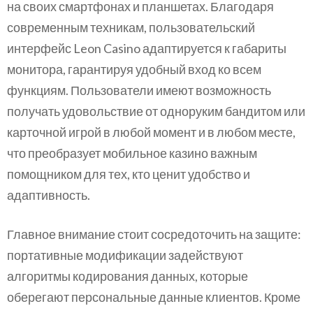
на своих смартфонах и планшетах. Благодаря
современным техникам, пользовательский
интерфейс Leon Casino адаптируется к габариты
монитора, гарантируя удобный вход ко всем
функциям. Пользователи имеют возможность
получать удовольствие от одноруким бандитом или
карточной игрой в любой момент и в любом месте,
что преобразует мобильное казино важным
помощником для тех, кто ценит удобство и
адаптивность.
Главное внимание стоит сосредоточить на защите:
портативные модификации задействуют
алгоритмы кодирования данных, которые
оберегают персональные данные клиентов. Кроме