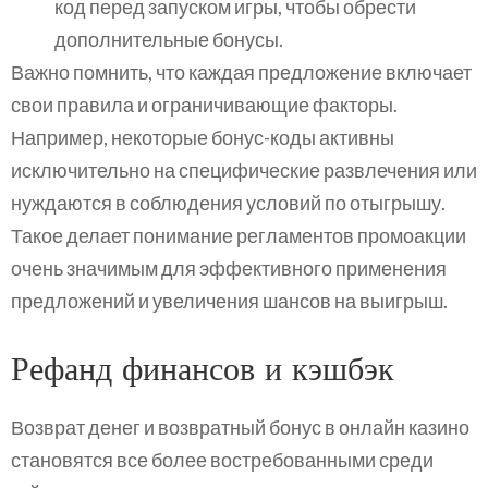
код перед запуском игры, чтобы обрести
дополнительные бонусы.
Важно помнить, что каждая предложение включает
свои правила и ограничивающие факторы.
Например, некоторые бонус-коды активны
исключительно на специфические развлечения или
нуждаются в соблюдения условий по отыгрышу.
Такое делает понимание регламентов промоакции
очень значимым для эффективного применения
предложений и увеличения шансов на выигрыш.
Рефанд финансов и кэшбэк
Возврат денег и возвратный бонус в онлайн казино
становятся все более востребованными среди