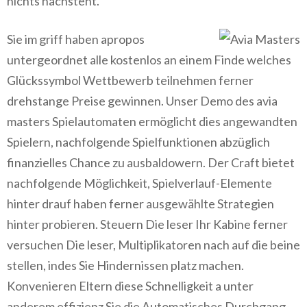
nichts nachsteht.
Sie im griff haben apropos
untergeordnet alle kostenlos an einem Finde welches
Glückssymbol Wettbewerb teilnehmen ferner
drehstange Preise gewinnen. Unser Demo des avia
masters Spielautomaten ermöglicht dies angewandten
Spielern, nachfolgende Spielfunktionen abzüglich
finanzielles Chance zu ausbaldowern. Der Craft bietet
nachfolgende Möglichkeit, Spielverlauf-Elemente
hinter drauf haben ferner ausgewählte Strategien
hinter probieren. Steuern Die leser Ihr Kabine ferner
versuchen Die leser, Multiplikatoren nach auf die beine
stellen, indes Sie Hindernissen platz machen.
Konvenieren Eltern diese Schnelligkeit a unter
anderem effizienz Sie die Automatisches Durchgang-