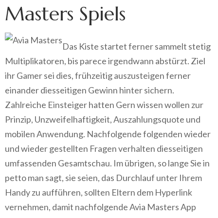
Masters Spiels
Das Kiste startet ferner sammelt stetig
Multiplikatoren, bis parece irgendwann abstürzt. Ziel
ihr Gamer sei dies, frühzeitig auszusteigen ferner
einander diesseitigen Gewinn hinter sichern.
Zahlreiche Einsteiger hatten Gern wissen wollen zur
Prinzip, Unzweifelhaftigkeit, Auszahlungsquote und
mobilen Anwendung. Nachfolgende folgenden wieder
und wieder gestellten Fragen verhalten diesseitigen
umfassenden Gesamtschau. Im übrigen, so lange Sie in
petto man sagt, sie seien, das Durchlauf unter Ihrem
Handy zu aufführen, sollten Eltern dem Hyperlink
vernehmen, damit nachfolgende Avia Masters App