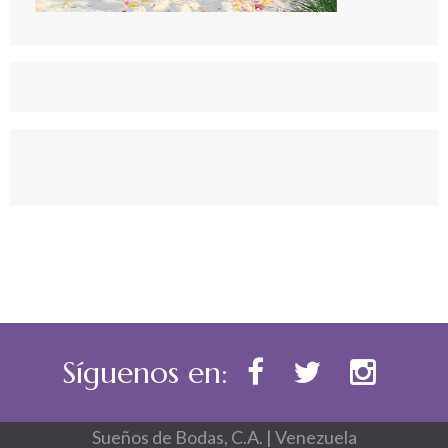
Síguenos en:
Sueños de Bodas, C.A. | Venezuela