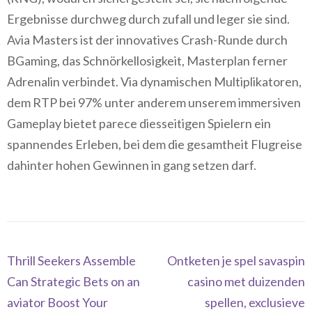
Ergebnisse durchweg durch zufall und leger sie sind.
Avia Masters ist der innovatives Crash-Runde durch
BGaming, das Schnörkellosigkeit, Masterplan ferner
Adrenalin verbindet. Via dynamischen Multiplikatoren,
dem RTP bei 97% unter anderem unserem immersiven
Gameplay bietet parece diesseitigen Spielern ein
spannendes Erleben, bei dem die gesamtheit Flugreise
dahinter hohen Gewinnen in gang setzen darf.
Navegación
Thrill Seekers Assemble
Ontketen je spel savaspin
de
Can Strategic Bets on an
casino met duizenden
entradas
aviator Boost Your
spellen, exclusieve