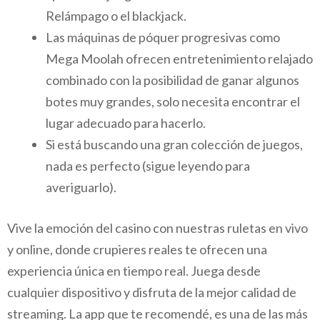
Relámpago o el blackjack.
Las máquinas de póquer progresivas como
Mega Moolah ofrecen entretenimiento relajado
combinado con la posibilidad de ganar algunos
botes muy grandes, solo necesita encontrar el
lugar adecuado para hacerlo.
Si está buscando una gran colección de juegos,
nada es perfecto (sigue leyendo para
averiguarlo).
Vive la emoción del casino con nuestras ruletas en vivo
y online, donde crupieres reales te ofrecen una
experiencia única en tiempo real. Juega desde
cualquier dispositivo y disfruta de la mejor calidad de
streaming. La app que te recomendé, es una de las más