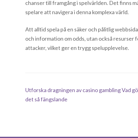
chanser till framgång i spelvärlden. Det finns må
spelare att navigera i denna komplexa värld.
Att alltid spela på en säker och pålitlig webbsi
och information om odds, utan också resurser f
attacker, vilket ger en trygg spelupplevelse.
Navegación
Utforska dragningen av casino gambling Vad gö
de
det så fängslande
entradas