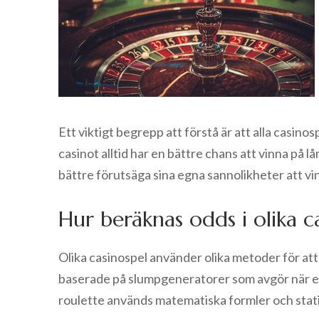
Ett viktigt begrepp att förstå är att alla casino
casinot alltid har en bättre chans att vinna på l
bättre förutsäga sina egna sannolikheter att vi
Hur beräknas odds i olika c
Olika casinospel använder olika metoder för att
baserade på slumpgeneratorer som avgör när en 
roulette används matematiska formler och statisti