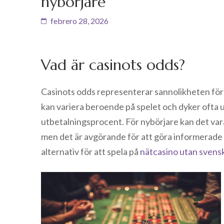
nybörjare
febrero 28, 2026
Vad är casinots odds?
Casinots odds representerar sannolikheten för att
kan variera beroende på spelet och dyker ofta up
utbetalningsprocent. För nybörjare kan det var
men det är avgörande för att göra informerade s
alternativ för att spela på
nätcasino utan svensk