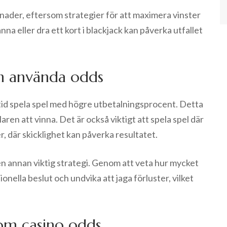
illnader, eftersom strategier för att maximera vinster
nna eller dra ett kort i blackjack kan påverka utfallet
och använda odds
ltid spela spel med högre utbetalningsprocent. Detta
ren att vinna. Det är också viktigt att spela spel där
r, där skicklighet kan påverka resultatet.
r en annan viktig strategi. Genom att veta hur mycket
tionella beslut och undvika att jaga förluster, vilket
 om casino odds