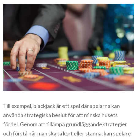
Till exempel, blackjack är ett spel där spelarna kan
använda strategiska beslut för att minska husets
fördel. Genom att tillämpa grundläggande strategier
och förstå när man ska ta kort eller stanna, kan spelare