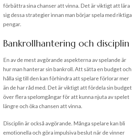
förbättra sina chanser att vinna. Det är viktigt att lära
sig dessa strategier innan man börjar spela med riktiga
pengar.
Bankrollhantering och disciplin
En av de mest avgörande aspekterna av spelande är
hur man hanterar sin bankroll. Att sätta en budget och
hålla sig till den kan förhindra att spelare förlorar mer
än de har råd med. Det är viktigt att fördela sin budget
över flera spelomgångar för att kunna njuta av spelet
längre och öka chansen att vinna.
Disciplin är också avgörande. Många spelare kan bli
emotionella och göra impulsiva beslut när de vinner