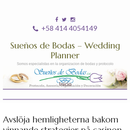
+58 414 4054149
Sueños de Bodas – Wedding
Planner
Somos especialistas en la organizacion de bodas y protocolo
Inicio
Avslöja hemligheterna bakom
vinnande strategier på casinon