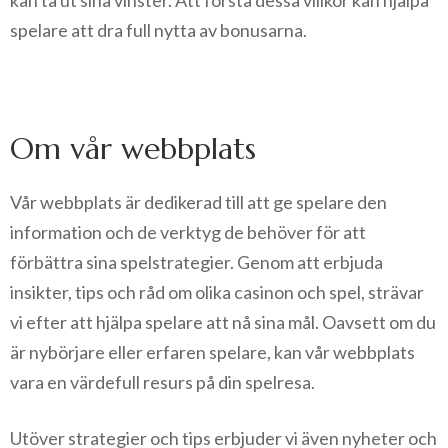
kan ta ut sina vinster. Att förstå dessa villkor kan hjälpa
spelare att dra full nytta av bonusarna.
Om vår webbplats
Vår webbplats är dedikerad till att ge spelare den
information och de verktyg de behöver för att
förbättra sina spelstrategier. Genom att erbjuda
insikter, tips och råd om olika casinon och spel, strävar
vi efter att hjälpa spelare att nå sina mål. Oavsett om du
är nybörjare eller erfaren spelare, kan vår webbplats
vara en värdefull resurs på din spelresa.
Utöver strategier och tips erbjuder vi även nyheter och