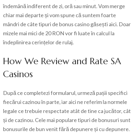
îndemână indiferent de zi, oră sau minut. Vom merge
chiar mai departe și vom spune că suntem foarte
mândri de câte tipuri de bonus casino găsești aici. Doar
mizele mai mici de 20 RON vor fi luate în calcul la
îndeplinirea cerințelor de rulaj.
How We Review and Rate SA
Casinos
După ce completezi formularul, urmeză pașii specifici
fiecărui cazinou în parte, iar aici ne referim la normele
legale ce trebuie respectate atât de tine ca jucător, cât
și de cazinou. Cele mai populare tipuri de bonusuri sunt
bonusurile de bun venit fără depunere și cu depunere.