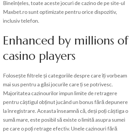
Bineînțeles, toate aceste jocuri de cazino de pe site-ul
Maxbet.ro sunt optimizate pentru orice dispozitiv,
inclusiv telefon.
Enhanced by millions of
casino players
Folosește filtrele și categoriile despre care îți vorbeam
mai sus pentru a găsi jocurile care ți se potrivesc.
Majoritatea cazinourilor impun limite de retragere
pentru câștigul obținut jucând un bonus fără depunere
la înregistrare. Aceasta înseamnă că, deși poți câștiga o
sumă mare, este posibil să existe o limită asupra sumei
pe care o poți retrage efectiv. Unele cazinouri fără