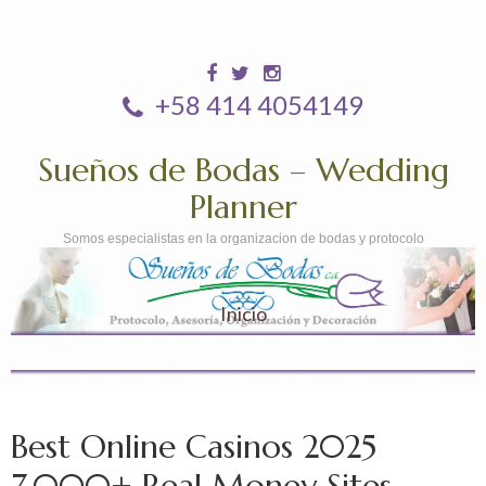
+58 414 4054149
Sueños de Bodas – Wedding
Planner
Somos especialistas en la organizacion de bodas y protocolo
Inicio
Best Online Casinos 2025
7,000+ Real Money Sites