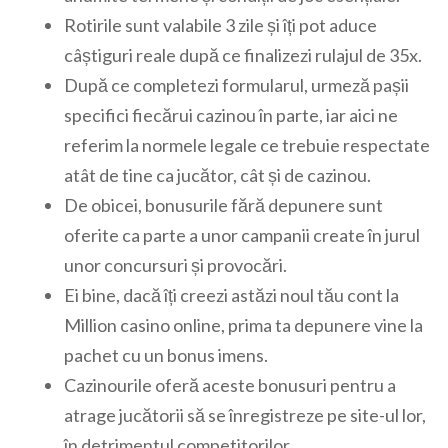
Rotirile sunt valabile 3 zile și îți pot aduce
câștiguri reale după ce finalizezi rulajul de 35x.
După ce completezi formularul, urmeză pașii
specifici fiecărui cazinou în parte, iar aici ne
referim la normele legale ce trebuie respectate
atât de tine ca jucător, cât și de cazinou.
De obicei, bonusurile fără depunere sunt
oferite ca parte a unor campanii create în jurul
unor concursuri și provocări.
Ei bine, dacă îți creezi astăzi noul tău cont la
Million casino online, prima ta depunere vine la
pachet cu un bonus imens.
Cazinourile oferă aceste bonusuri pentru a
atrage jucătorii să se înregistreze pe site-ul lor,
în detrimentul competitorilor.