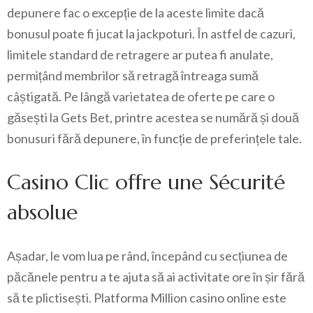
depunere fac o excepție de la aceste limite dacă
bonusul poate fi jucat la jackpoturi. În astfel de cazuri,
limitele standard de retragere ar putea fi anulate,
permițând membrilor să retragă întreaga sumă
câștigată. Pe lângă varietatea de oferte pe care o
găsești la Gets Bet, printre acestea se numără și două
bonusuri fără depunere, în funcție de preferințele tale.
Casino Clic offre une Sécurité
absolue
Așadar, le vom lua pe rând, începând cu secțiunea de
păcănele pentru a te ajuta să ai activitate ore în șir fără
să te plictisești. Platforma Million casino online este