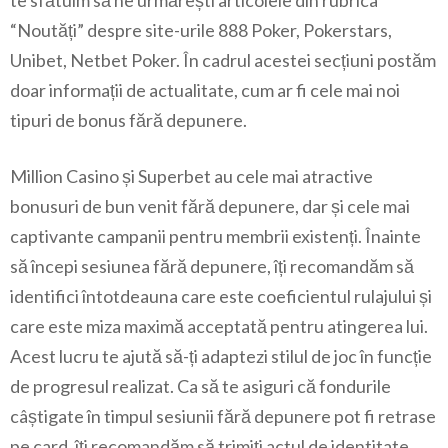
te sfătuim să ne urmărești articolele din rubrica
“Noutăți” despre site-urile 888 Poker, Pokerstars,
Unibet, Netbet Poker. În cadrul acestei secțiuni postăm
doar informații de actualitate, cum ar fi cele mai noi
tipuri de bonus fără depunere.
Million Casino și Superbet au cele mai atractive
bonusuri de bun venit fără depunere, dar și cele mai
captivante campanii pentru membrii existenți. Înainte
să începi sesiunea fără depunere, îți recomandăm să
identifici întotdeauna care este coeficientul rulajului și
care este miza maximă acceptată pentru atingerea lui.
Acest lucru te ajută să-ți adaptezi stilul de joc în funcție
de progresul realizat. Ca să te asiguri că fondurile
câștigate în timpul sesiunii fără depunere pot fi retrase
pe card, îți recomandăm să trimiți actul de identitate