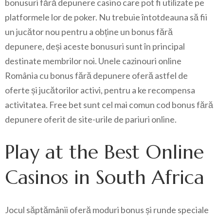
bonusuri fără depunere casino care pot fi utilizate pe
platformele lor de poker. Nu trebuie întotdeauna să fii
un jucător nou pentru a obține un bonus fără
depunere, deși aceste bonusuri sunt în principal
destinate membrilor noi. Unele cazinouri online
România cu bonus fără depunere oferă astfel de
oferte și jucătorilor activi, pentru a ke recompensa
activitatea. Free bet sunt cel mai comun cod bonus fără
depunere oferit de site-urile de pariuri online.
Play at the Best Online
Casinos in South Africa
Jocul săptămânii oferă moduri bonus și runde speciale