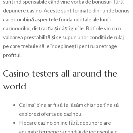
sunt indispensabile când vine vorba de bonusuri fără
depunere casino. Aceste sunt formate din runde bonus
care combină aspectele fundamentale ale lumii
cazinourilor, distracția și câștigurile. Rotirile vin cu o
valoarea prestabilită și se supun unor condiții de rulaj
pe care trebuie să le îndeplinești pentru a retrage
profitul.
Casino testers all around the
world
Cel mai bine ar fi să te lăsăm chiar pe tine să
explorezi oferta de cazinou.
Fiecare cazino online fără depunere are
anumite termene și condiții de joc esențiale.