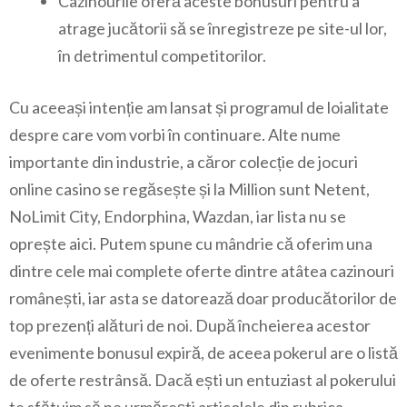
Cazinourile oferă aceste bonusuri pentru a
atrage jucătorii să se înregistreze pe site-ul lor,
în detrimentul competitorilor.
Cu aceeași intenție am lansat și programul de loialitate
despre care vom vorbi în continuare. Alte nume
importante din industrie, a căror colecție de jocuri
online casino se regăsește și la Million sunt Netent,
NoLimit City, Endorphina, Wazdan, iar lista nu se
oprește aici. Putem spune cu mândrie că oferim una
dintre cele mai complete oferte dintre atâtea cazinouri
românești, iar asta se datorează doar producătorilor de
top prezenți alături de noi. După încheierea acestor
evenimente bonusul expiră, de aceea pokerul are o listă
de oferte restrânsă. Dacă ești un entuziast al pokerului