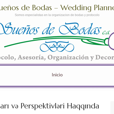
ueños de Bodas – Wedding Plann
Somos especialistas en la organizacion de bodas y protocolo
Inicio
arı və Perspektivləri Haqqında