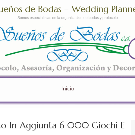
ueños de Bodas – Wedding Plann
Somos especialistas en la organizacion de bodas y protocolo
Inicio
lato In Aggiunta 6 000 Giochi E