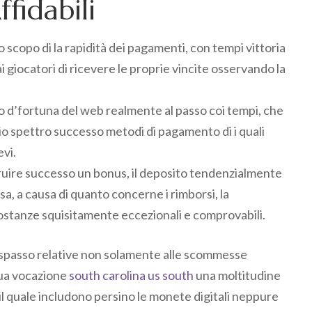
ffidabili
lo scopo di la rapidità dei pagamenti, con tempi vittoria
i giocatori di ricevere le proprie vincite osservando la
o d’fortuna del web realmente al passo coi tempi, che
o spettro successo metodi di pagamento di i quali
evi.
 fruire successo un bonus, il deposito tendenzialmente
sa, a causa di quanto concerne i rimborsi, la
ostanze squisitamente eccezionali e comprovabili.
 di spasso relative non solamente alle scommesse
 tua vocazione
south carolina us south
una moltitudine
il quale includono persino le monete digitali neppure