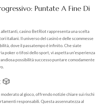
ogressivo: Puntate A Fine Di
 allettanti, casino BetRiot rappresenta una scelta
ori italiani. Il universo del casinò e delle scommesse
ilità, dove il passatempo è infinito. Che siate
ia poker o tifosi dello sport, vi aspetta un’esperienza
a grandiosa possibilità successo puntare comodamente
vo.
t 🎲
moderato al gioco, offrendo notizie chiare sui rischi
rtamenti responsabili. Questa assennatezza al