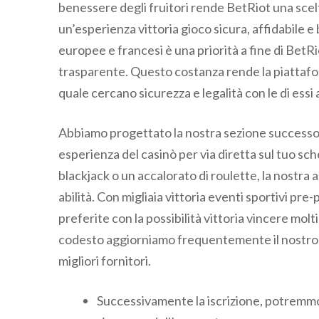
benessere degli fruitori rende BetRiot una scelt
un’esperienza vittoria gioco sicura, affidabile 
europee e francesi è una priorità a fine di BetRi
trasparente. Questo costanza rende la piattafor
quale cercano sicurezza e legalità con le di essi
Abbiamo progettato la nostra sezione successo g
esperienza del casinò per via diretta sul tuo s
blackjack o un accalorato di roulette, la nostra 
abilità. Con migliaia vittoria eventi sportivi pre-
preferite con la possibilità vittoria vincere mol
codesto aggiorniamo frequentemente il nostro li
migliori fornitori.
Successivamente la iscrizione, potremmo