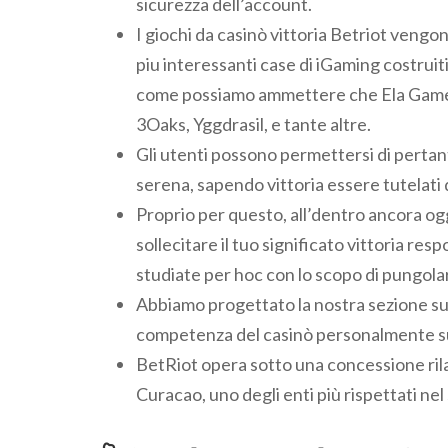
sicurezza dell’account.
I giochi da casinò vittoria Betriot vengo
piu interessanti case di iGaming costruiti
come possiamo ammettere che Ela Games,
3Oaks, Yggdrasil, e tante altre.
Gli utenti possono permettersi di pertan
serena, sapendo vittoria essere tutelati d
Proprio per questo, all’dentro ancora ogg
sollecitare il tuo significato vittoria r
studiate per hoc con lo scopo di pungolar
Abbiamo progettato la nostra sezione suc
competenza del casinò personalmente s
BetRiot opera sotto una concessione rilas
Curacao, uno degli enti più rispettati ne