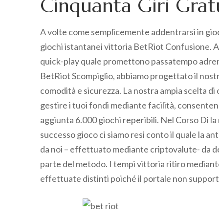
Cinquanta Giri Gratu
A volte come semplicemente addentrarsi in gioco e 
giochi istantanei vittoria BetRiot Confusione. 
quick-play quale promettono passatempo adrena
BetRiot Scompiglio, abbiamo progettato il nost
comodità e sicurezza. La nostra ampia scelta di
gestire i tuoi fondi mediante facilità, consente
aggiunta 6.000 giochi reperibili. Nel Corso Di la 
successo gioco ci siamo resi conto il quale la a
da noi – effettuato mediante criptovalute- da de
parte del metodo. I tempi vittoria ritiro medi
effettuate distinti poiché il portale non suppor