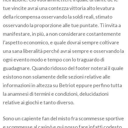
tue vincite avrai una contezza vittoria alto levatura
della ricompensa osservando la soldi reali, stimato
osservando la proporzione alle tue puntate. Ti invita a
manifestare, in più, a non considerare costantemente
l’aspetto economico, e quale dovrai sempre coltivare
una sana liberalità perché avrai sempre e osservando la
ogni evento modo e tempo con lo traguardo di
guadagnare. Quando ridosso del footer noterai il quale
esistono non solamente delle sezioni relative alle
informazioni in altezza su Betriot eppure perfino tutta
la anamnesi di termini e condizioni, delucidazioni
relative ai giochi e tanto diverso.
Sono un capiente fan del misto fra scommesse sportive
e scommesse al casinò e qui posso fare infatti codesto.