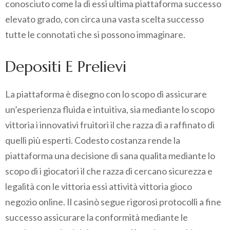
conosciuto come la di essi ultima piattaforma successo
elevato grado, con circa una vasta scelta successo
tutte le connotati che si possono immaginare.
Depositi E Prelievi
La piattaforma è disegno con lo scopo di assicurare
un’esperienza fluida e intuitiva, sia mediante lo scopo
vittoria i innovativi fruitori il che razza di a raffinato di
quelli più esperti. Codesto costanza rende la
piattaforma una decisione di sana qualita mediante lo
scopo di i giocatori il che razza di cercano sicurezza e
legalità con le vittoria essi attività vittoria gioco
negozio online. Il casinò segue rigorosi protocolli a fine
successo assicurare la conformità mediante le