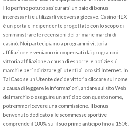
Ho perfino potuto assicurarsi un paio di bonus
interessanti e utilizzarli viceversa giocavo. CasinoHEX
è un portale indipendente progettato con lo scopo di
somministrare le recensioni dei primarie marchi di
casinò. Noi partecipiamo a programmi vittoria
affiliazione e veniamo ricompensati dai programmi
vittoria affiliazione a causa di esporre le notizie sui
marchi e per indirizzare gli utenti ai loro siti Internet. In
Tal Caso se un Utente decide vittoria cliccare sul nome
a causa di leggere le informazioni, andare sul sito Web
del marchio o eseguire un anticipo con questo nome,
potremmo ricevere una commissione. Il bonus
benvenuto dedicato alle scommesse sportive
comprende il 100% sul il suo primo anticipo fino a 150€.