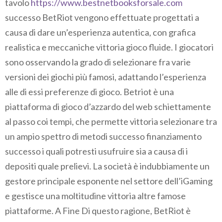
tavolo
https://www.bestnetbooksforsale.com
successo BetRiot vengono effettuate progettati a
causa di dare un’esperienza autentica, con grafica
realistica e meccaniche vittoria gioco fluide. I giocatori
sono osservando la grado di selezionare fra varie
versioni dei giochi più famosi, adattando l’esperienza
alle di essi preferenze di gioco. Betriot è una
piattaforma di gioco d’azzardo del web schiettamente
al passo coi tempi, che permette vittoria selezionare tra
un ampio spettro di metodi successo finanziamento
successo i quali potresti usufruire sia a causa di i
depositi quale prelievi. La società è indubbiamente un
gestore principale esponente nel settore dell’iGaming
e gestisce una moltitudine vittoria altre famose
piattaforme. A Fine Di questo ragione, BetRiot è