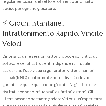
regolamentazioni del settore, offrendo un ambito
deciso per ognuno giocatore.
⚡ Giochi Istantanei:
Intrattenimento Rapido, Vincite
Veloci
L’integrità delle sessioni vittoria gioco è garantita da
software certificati da enti indipendenti, il quale
assicurano l’uso vittoria generatori vittoria numeri
casuali (RNG) conformi alle normative. Codesto
garantisce quale qualunque giocata sia giusta e che i
risultati non sono influenzati da fattori esterni. Gli
utenti possono pertanto godere vittoria un’esperienza
di gioco serena, sapendo di risultare tutelati da rigide