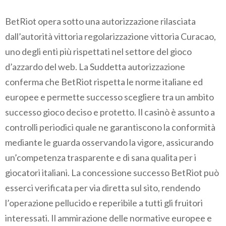
BetRiot opera sotto una autorizzazione rilasciata
dall’autorità vittoria regolarizzazione vittoria Curacao,
uno degli enti più rispettati nel settore del gioco
d’azzardo del web. La Suddetta autorizzazione
conferma che BetRiot rispetta le norme italiane ed
europee e permette successo scegliere tra un ambito
successo gioco deciso e protetto. Il casinò è assunto a
controlli periodici quale ne garantiscono la conformità
mediante le guarda osservando la vigore, assicurando
un’competenza trasparente e di sana qualita per i
giocatori italiani. La concessione successo BetRiot può
esserci verificata per via diretta sul sito, rendendo
l’operazione pellucido e reperibile a tutti gli fruitori
interessati. Il ammirazione delle normative europee e