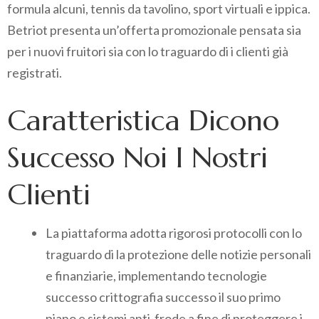
formula alcuni, tennis da tavolino, sport virtuali e ippica.
Betriot presenta un’offerta promozionale pensata sia
per i nuovi fruitori sia con lo traguardo di i clienti già
registrati.
Caratteristica Dicono
Successo Noi I Nostri
Clienti
La piattaforma adotta rigorosi protocolli con lo
traguardo di la protezione delle notizie personali
e finanziarie, implementando tecnologie
successo crittografia successo il suo primo
piano e sistemi anti-frode a fine di proteggere i