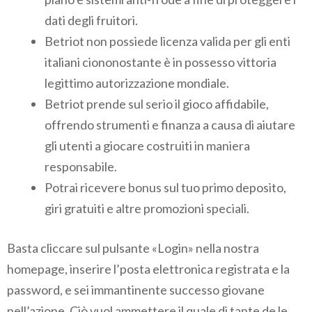
dati degli fruitori.
Betriot non possiede licenza valida per gli enti
italiani ciononostante è in possesso vittoria
legittimo autorizzazione mondiale.
Betriot prende sul serio il gioco affidabile,
offrendo strumenti e finanza a causa di aiutare
gli utenti a giocare costruiti in maniera
responsabile.
Potrai ricevere bonus sul tuo primo deposito,
giri gratuiti e altre promozioni speciali.
Basta cliccare sul pulsante «Login» nella nostra
homepage, inserire l’posta elettronica registrata e la
password, e sei immantinente successo giovane
nell’azione. Ciò vuol ammettere il quale di tante de le