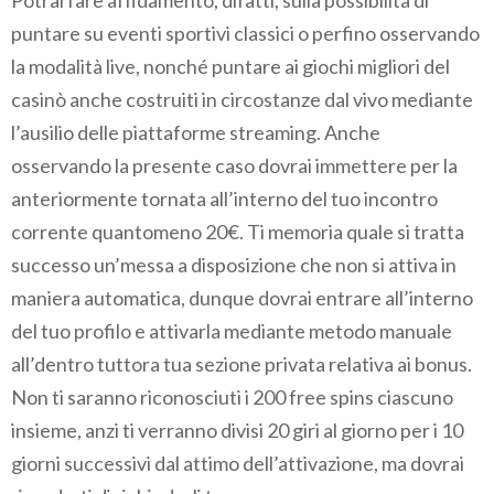
Potrai fare affidamento, difatti, sulla possibilità di
puntare su eventi sportivi classici o perfino osservando
la modalità live, nonché puntare ai giochi migliori del
casinò anche costruiti in circostanze dal vivo mediante
l’ausilio delle piattaforme streaming. Anche
osservando la presente caso dovrai immettere per la
anteriormente tornata all’interno del tuo incontro
corrente quantomeno 20€. Ti memoria quale si tratta
successo un’messa a disposizione che non si attiva in
maniera automatica, dunque dovrai entrare all’interno
del tuo profilo e attivarla mediante metodo manuale
all’dentro tuttora tua sezione privata relativa ai bonus.
Non ti saranno riconosciuti i 200 free spins ciascuno
insieme, anzi ti verranno divisi 20 giri al giorno per i 10
giorni successivi dal attimo dell’attivazione, ma dovrai