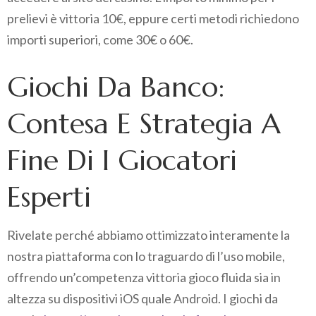
prelievi è vittoria 10€, eppure certi metodi richiedono
importi superiori, come 30€ o 60€.
Giochi Da Banco:
Contesa E Strategia A
Fine Di I Giocatori
Esperti
Rivelate perché abbiamo ottimizzato interamente la
nostra piattaforma con lo traguardo di l’uso mobile,
offrendo un’competenza vittoria gioco fluida sia in
altezza su dispositivi iOS quale Android. I giochi da