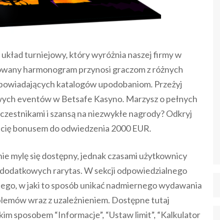
ład turniejowy, który wyróżnia naszej firmy w
owany harmonogram przynosi graczom z różnych
dpowiadających katalogów upodobaniom. Przeżyj
owych eventów w Betsafe Kasyno. Marzysz o pełnych
czestnikami i szansą na niezwykłe nagrody? Odkryj
a cię bonusem do odwiedzenia 2000 EUR.
ie mylę się dostępny, jednak czasami użytkownicy
u dodatkowych rarytas. W sekcji odpowiedzialnego
tego, w jaki to sposób unikać nadmiernego wydawania
oblemów wraz z uzależnieniem. Dostępne tutaj
im sposobem “Informacje”, “Ustaw limit”, “Kalkulator