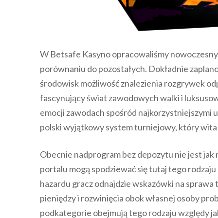
W Betsafe Kasyno opracowaliśmy nowoczesny uk
porównaniu do pozostałych. Dokładnie zaplan
środowisk możliwość znalezienia rozgrywek o
fascynujący świat zawodowych walki i luksus
emocji zawodach spośród najkorzystniejszymi u
polski wyjątkowy system turniejowy, który wit
Obecnie nadprogram bez depozytu nie jest jak n
portalu mogą spodziewać się tutaj tego rodzaj
hazardu gracz odnajdzie wskazówki na sprawa 
pieniędzy i rozwinięcia obok własnej osoby pr
podkategorie obejmują tego rodzaju względy jak