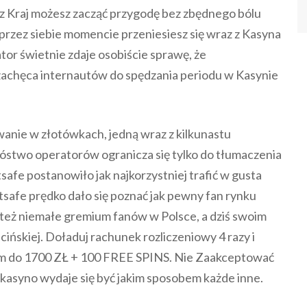
 Kraj możesz zacząć przygodę bez zbędnego bólu
rzez siebie momencie przeniesiesz się wraz z Kasyna
or świetnie zdaje osobiście sprawę, że
j zachęca internautów do spędzania periodu w Kasynie
nie w złotówkach, jedną wraz z kilkunastu
óstwo operatorów ogranicza się tylko do tłumaczenia
afe postanowiło jak najkorzystniej trafić w gusta
tsafe prędko dało się poznać jak pewny fan rynku
eż niemałe gremium fanów w Polsce, a dziś swoim
ińskiej. Doładuj rachunek rozliczeniowy 4 razy i
am do 1700 ZŁ + 100 FREE SPINS. Nie Zaakceptować
kasyno wydaje się być jakim sposobem każde inne.