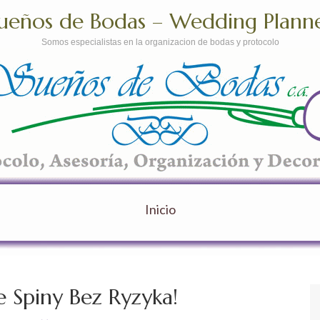
ueños de Bodas – Wedding Plann
Somos especialistas en la organizacion de bodas y protocolo
Inicio
 Spiny Bez Ryzyka!