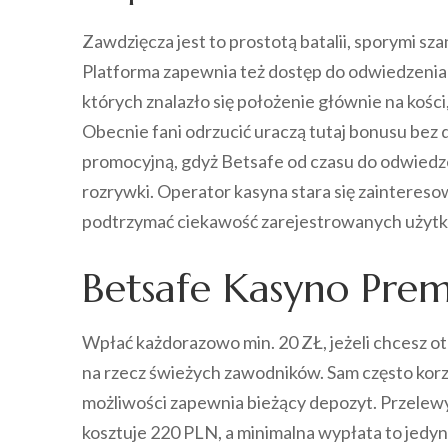
Zawdzięcza jest to prostotą batalii, sporymi s
Platforma zapewnia też dostęp do odwiedzeni
których znalazło się położenie głównie na kości, 
Obecnie fani odrzucić uraczą tutaj bonusu bez 
promocyjną, gdyż Betsafe od czasu do odwiedz
rozrywki. Operator kasyna stara się zainteres
podtrzymać ciekawość zarejestrowanych użyt
Betsafe Kasyno Prem
Wpłać każdorazowo min. 20 ZŁ, jeżeli chcesz
na rzecz świeżych zawodników. Sam często korzy
możliwości zapewnia bieżący depozyt. Przelew
kosztuje 220 PLN, a minimalna wypłata to jedyn