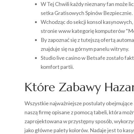
W Tej Chwili każdy nieznany fan może lic
setka Gratisowych Spinów Bezpiecznie.
Wchodząc do sekcji konsol kasynowych,
stronie www kategorię komputerów “M
By zapoznać się z tutejszą ofertą automat
znajduje się na górnym panelu witryny.
Studio live casino w Betsafe zostało fa
komfort partii.
Które Zabawy Haza
Wszystkie najważniejsze postulaty obejmujące
naszą firmę opisane z pomocą tabeli, która moż
zaprojektowana w przystępny sposób, wykorzyst
jako główne palety kolorów. Nadaje jest to kasy