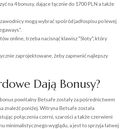
zyć na 4 bonusy, dające łącznie do 1700 PLN a także
 zawodnicy mogą wybrać spośród jadłospisu po lewej
egaways”.
ów online, trzeba nacisnąć klawisz “Sloty”, który
ktycznie zaprojektowane, żeby zapewnić najlepszy
rdowe Dają Bonusy?
 bonus powitalny Betsafe zostały za pośrednictwem
na znaleźć poniżej. Witryna Betsafe została
ując połączenia czerni, szarości a także czerwieni
nu minimalistycznego wyglądu, a jest to sprzyja łatwej