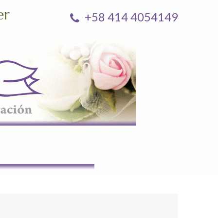
er
+58 414 4054149