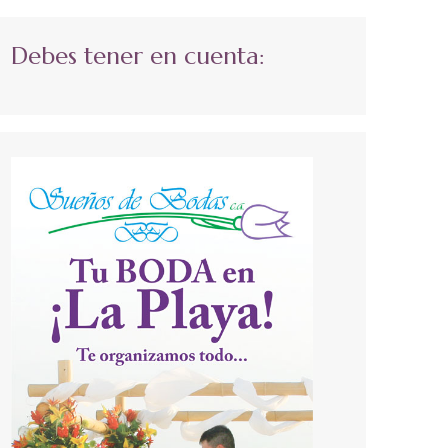
Debes tener en cuenta: