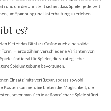
 rund um die Uhr stellt sicher, dass Spieler jederzeit
nnen, um Spannung und Unterhaltung zu erleben.
ibt es?
len bietet das Bitstarz Casino auch eine solide
er Form. Hierzu zählen verschiedene Varianten von
piele sind ideal für Spieler, die strategische
igere Spielumgebung bevorzugen.
denen Einsatzlimits verfügbar, sodass sowohl
re Kosten kommen. Sie bieten die Möglichkeit, die
sten, bevor man sich in actionreichere Spiele stürzt