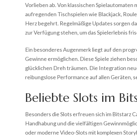
Vorlieben ab. Von klassischen Spielautomaten m
aufregenden Tischspielen wie Blackjack, Roulet
Herz begehrt. Regelmäßige Updates sorgen daf
zur Verfügung stehen, um das Spielerlebnis fris
Ein besonderes Augenmerk liegt auf den progre
Gewinne ermöglichen. Diese Spiele ziehen beson
glücklichen Dreh träumen. Die Integration neu
reibungslose Performance auf allen Geräten, s
Beliebte Slots im Bit
Besonders die Slots erfreuen sich im Bitstarz C
Handhabung und die vielfältigen Gewinnmöglich
oder moderne Video-Slots mit komplexen Storyl