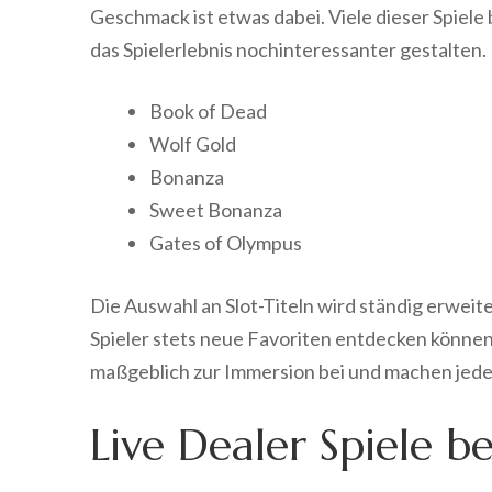
Geschmack ist etwas dabei. Viele dieser Spiele
das Spielerlebnis nochinteressanter gestalten.
Book of Dead
Wolf Gold
Bonanza
Sweet Bonanza
Gates of Olympus
Die Auswahl an Slot-Titeln wird ständig erweite
Spieler stets neue Favoriten entdecken können
maßgeblich zur Immersion bei und machen jede 
Live Dealer Spiele be