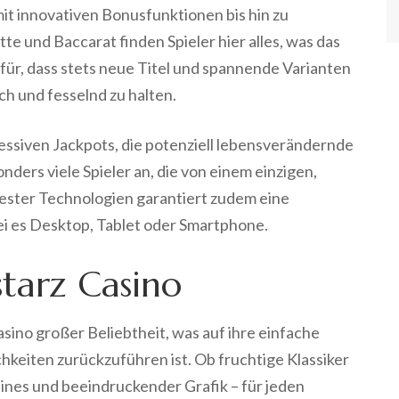
it innovativen Bonusfunktionen bis hin zu
te und Baccarat finden Spieler hier alles, was das
ür, dass stets neue Titel und spannende Varianten
ch und fesselnd zu halten.
ssiven Jackpots, die potenziell lebensverändernde
ders viele Spieler an, die von einem einzigen,
ester Technologien garantiert zudem eine
ei es Desktop, Tablet oder Smartphone.
starz Casino
asino großer Beliebtheit, was auf ihre einfache
keiten zurückzuführen ist. Ob fruchtige Klassiker
ines und beeindruckender Grafik – für jeden