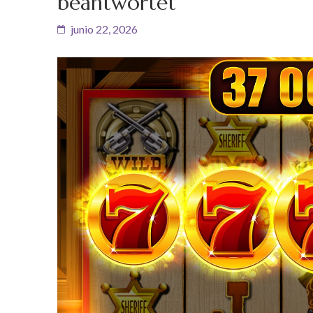
beantwortet
junio 22, 2026