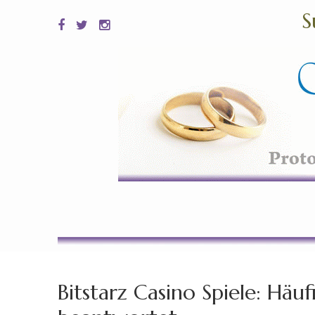
S
Bitstarz Casino Spiele: Häuf