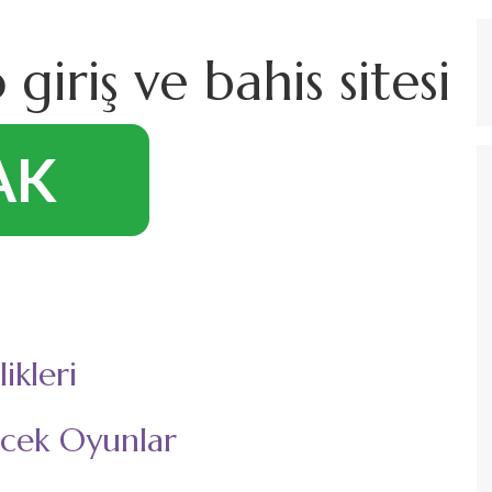
giriş ve bahis sitesi
AK
ikleri
cek Oyunlar