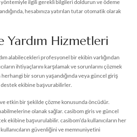
öntemiyle ilgili gerekli bilgileri doldurun ve ödeme
ndığında, hesabınıza yatırılan tutar otomatik olarak
e Yardım Hizmetleri
ım alabilecekleri profesyonel bir ekibin varlığından
ıların ihtiyaçlarını karşılamak ve sorunlarını çözmek
n herhangi bir sorun yaşandığında veya güncel giriş
destek ekibine başvurabilirler.
lı ve etkin bir şekilde çözme konusunda öncüdür.
anabilmelerine olanak sağlar. casibom giris ve güncel
tek ekibine başvurulabilir. casibom’da kullanıcıların her
, kullanıcıların güvenliğini ve memnuniyetini