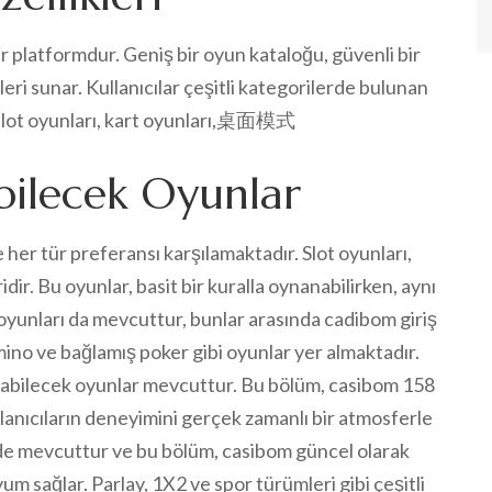
 platformdur. Geniş bir oyun kataloğu, güvenli bir
ri sunar. Kullanıcılar çeşitli kategorilerde bulunan
 slot oyunları, kart oyunları,桌面模式
ilecek Oyunlar
her tür preferansı karşılamaktadır. Slot oyunları,
ir. Bu oyunlar, basit bir kuralla oynanabilirken, aynı
 oyunları da mevcuttur, bunlar arasında cadibom giriş
ino ve bağlamış poker gibi oyunlar yer almaktadır.
nabilecek oyunlar mevcuttur. Bu bölüm, casibom 158
llanıcıların deneyimini gerçek zamanlı bir atmosferle
inde mevcuttur ve bu bölüm, casibom güncel olarak
m sağlar. Parlay, 1X2 ve spor türümleri gibi çeşitli