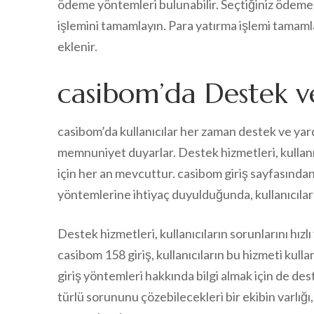
ödeme yöntemleri bulunabilir. Seçtiğiniz ödeme y
işlemini tamamlayın. Para yatırma işlemi tamamla
eklenir.
casibom’da Destek v
casibom’da kullanıcılar her zaman destek ve yard
memnuniyet duyarlar. Destek hizmetleri, kullanıc
için her an mevcuttur. casibom giriş sayfasında
yöntemlerine ihtiyaç duyulduğunda, kullanıcılar 
Destek hizmetleri, kullanıcıların sorunlarını hız
casibom 158 giriş, kullanıcıların bu hizmeti kull
giriş yöntemleri hakkında bilgi almak için de des
türlü sorununu çözebilecekleri bir ekibin varlığı