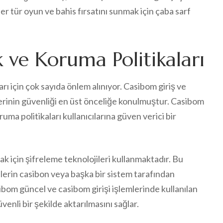
her tür oyun ve bahis fırsatını sunmak için çaba sarf
 ve Koruma Politikaları
rı için çok sayıda önlem alınıyor. Casibom giriş ve
ilerinin güvenliği en üst önceliğe konulmuştur. Casibom
ruma politikaları kullanıcılarına güven verici bir
mak için şifreleme teknolojileri kullanmaktadır. Bu
lgilerin casibon veya başka bir sistem tarafından
ibom güncel ve casibom girişi işlemlerinde kullanılan
üvenli bir şekilde aktarılmasını sağlar.