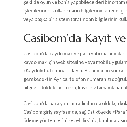
şekilde oyun ve bahis yapabilecekleri bir ortam 
işlemlerinde, kullanıcıların bilgilerinin güvenliğ
veya başka bir sistem tarafından bilgilerinin kul
Casibom’da Kayıt ve
Casibom’da kaydolmak ve para yatırma adımları ol
kaydolmak için web sitesine veya mobil uygulama
«Kaydol» butonuna tıklayın. Bu adımdan sonra, e
gerekecektir. Ayrıca, telefon numaranızı doğrul
bilgileri dolduktan sonra, kaydınız tamamlanacak
Casibom’da para yatırma adımları da oldukça kola
Casibom giriş sayfasında, sağ üst köşede «Para Y
ödeme yöntemlerini seçebilirsiniz, bunlar arasın