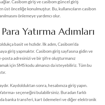
sağlar. Casibom giriş ve casibom güncel giriş
i en üst önceliğe konulmuştur. Bu, kullanıcıların casibon
lanılmasını önlemeye yardımcı olur.
 Para Yatırma Adımları
dukça basit ve hızlıdır. İlk adım, Casibom’da
ya giriş yapmaktır. Casibom giriş sayfasına gidin ve
-posta adresinizi ve bir şifre oluşturmanız
amak için SMS kodu almanızı da isteyebiliriz. Tüm bu
tır.
ydır. Kaydolduktan sonra, hesabınıza giriş yapın.
atırma» seçeneğini bulabilirsiniz. Buradan farklı
da banka transferi, kart ödemeleri ve diğer elektronik