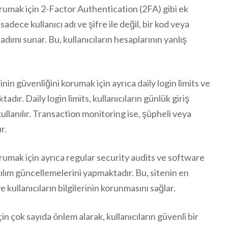
korumak için 2-Factor Authentication (2FA) gibi ek
dece kullanıcı adı ve şifre ile değil, bir kod veya
adımı sunar. Bu, kullanıcıların hesaplarının yanlış
rinin güvenliğini korumak için ayrıca daily login limits ve
ır. Daily login limits, kullanıcıların günlük giriş
kullanılır. Transaction monitoring ise, şüpheli veya
r.
korumak için ayrıca regular security audits ve software
ılım güncellemelerini yapmaktadır. Bu, sitenin en
e kullanıcıların bilgilerinin korunmasını sağlar.
in çok sayıda önlem alarak, kullanıcıların güvenli bir