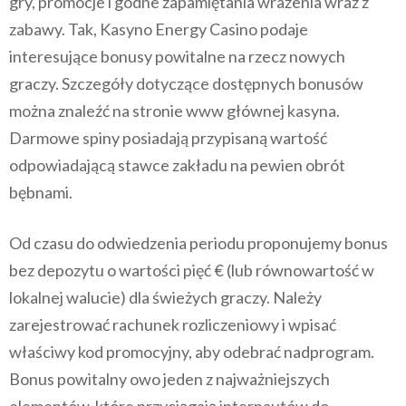
gry, promocje i godne zapamiętania wrażenia wraz z
zabawy. Tak, Kasyno Energy Casino podaje
interesujące bonusy powitalne na rzecz nowych
graczy. Szczegóły dotyczące dostępnych bonusów
można znaleźć na stronie www głównej kasyna.
Darmowe spiny posiadają przypisaną wartość
odpowiadającą stawce zakładu na pewien obrót
bębnami.
Od czasu do odwiedzenia periodu proponujemy bonus
bez depozytu o wartości pięć € (lub równowartość w
lokalnej walucie) dla świeżych graczy. Należy
zarejestrować rachunek rozliczeniowy i wpisać
właściwy kod promocyjny, aby odebrać nadprogram.
Bonus powitalny owo jeden z najważniejszych
elementów, które przyciągają internautów do