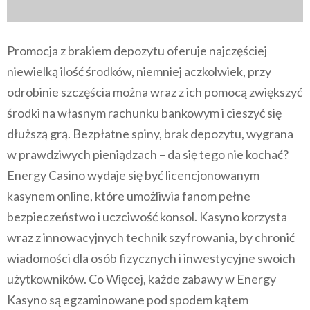
Promocja z brakiem depozytu oferuje najczęściej
niewielką ilość środków, niemniej aczkolwiek, przy
odrobinie szczęścia można wraz z ich pomocą zwiększyć
środki na własnym rachunku bankowym i cieszyć się
dłuższą grą. Bezpłatne spiny, brak depozytu, wygrana
w prawdziwych pieniądzach – da się tego nie kochać?
Energy Casino wydaje się być licencjonowanym
kasynem online, które umożliwia fanom pełne
bezpieczeństwo i uczciwość konsol. Kasyno korzysta
wraz z innowacyjnych technik szyfrowania, by chronić
wiadomości dla osób fizycznych i inwestycyjne swoich
użytkowników. Co Więcej, każde zabawy w Energy
Kasyno są egzaminowane pod spodem kątem