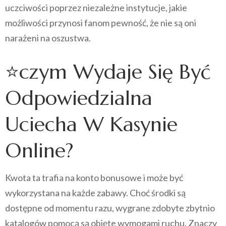
uczciwości poprzez niezależne instytucje, jakie
możliwości przynosi fanom pewność, że nie są oni
narażeni na oszustwa.
⭐czym Wydaje Się Być
Odpowiedzialna
Uciecha W Kasynie
Online?
Kwota ta trafia na konto bonusowe i może być
wykorzystana na każde zabawy. Choć środki są
dostępne od momentu razu, wygrane zdobyte zbytnio
katalogów pomocą są objęte wymogami ruchu. Znaczy