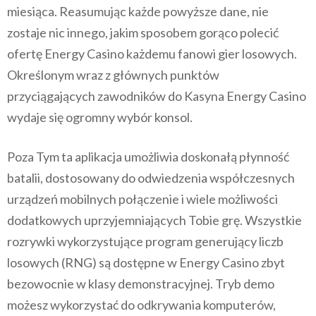
miesiąca. Reasumując każde powyższe dane, nie
zostaje nic innego, jakim sposobem gorąco polecić
ofertę Energy Casino każdemu fanowi gier losowych.
Określonym wraz z głównych punktów
przyciągających zawodników do Kasyna Energy Casino
wydaje się ogromny wybór konsol.
Poza Tym ta aplikacja umożliwia doskonałą płynność
batalii, dostosowany do odwiedzenia współczesnych
urządzeń mobilnych połączenie i wiele możliwości
dodatkowych uprzyjemniających Tobie grę. Wszystkie
rozrywki wykorzystujące program generujący liczb
losowych (RNG) są dostępne w Energy Casino zbyt
bezowocnie w klasy demonstracyjnej. Tryb demo
możesz wykorzystać do odkrywania komputerów,