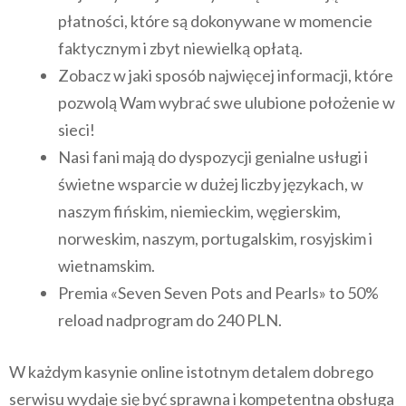
płatności, które są dokonywane w momencie
faktycznym i zbyt niewielką opłatą.
Zobacz w jaki sposób najwięcej informacji, które
pozwolą Wam wybrać swe ulubione położenie w
sieci!
Nasi fani mają do dyspozycji genialne usługi i
świetne wsparcie w dużej liczby językach, w
naszym fińskim, niemieckim, węgierskim,
norweskim, naszym, portugalskim, rosyjskim i
wietnamskim.
Premia «Seven Seven Pots and Pearls» to 50%
reload nadprogram do 240 PLN.
W każdym kasynie online istotnym detalem dobrego
serwisu wydaje się być sprawna i kompetentna obsługa