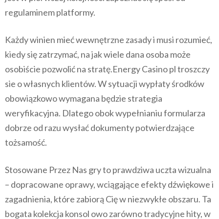
regulaminem platformy.
Każdy winien mieć wewnętrzne zasady i musi rozumieć,
kiedy się zatrzymać, na jak wiele dana osoba może
osobiście pozwolić na stratę.Energy Casino pl troszczy
sie o własnych klientów. W sytuacji wypłaty środków
obowiązkowo wymagana będzie strategia
weryfikacyjna. Dlatego obok wypełnianiu formularza
dobrze od razu wysłać dokumenty potwierdzające
tożsamość.
Stosowane Przez Nas gry to prawdziwa uczta wizualna
– dopracowane oprawy, wciągające efekty dźwiękowe i
zagadnienia, które zabiorą Cię w niezwykłe obszaru. Ta
bogata kolekcja konsol owo zarówno tradycyjne hity, w