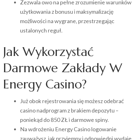
Zezwala owo na pełne zrozumienie warunków
użytkowania z bonusu i maksymalizację
możliwości na wygrane, przestrzegając
ustalonych reguł.
Jak Wykorzystać
Darmowe Zakłady W
Energy Casino?
Już obok rejestrowania się możesz odebrać
casino nadprogram z brakiem depozytu –
poniekąd do 850 ZŁ i darmowe spiny.
Na wdrożeniu Energy Casino logowanie
zauważysz, jak przyjemny i odpowiedni wydaje