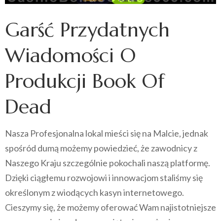
Garść Przydatnych
Wiadomości O
Produkcji Book Of
Dead
Nasza Profesjonalna lokal mieści się na Malcie, jednak
spośród dumą możemy powiedzieć, że zawodnicy z
Naszego Kraju szczególnie pokochali naszą platformę.
Dzięki ciągłemu rozwojowi i innowacjom staliśmy się
określonym z wiodących kasyn internetowego.
Cieszymy się, że możemy oferować Wam najistotniejsze