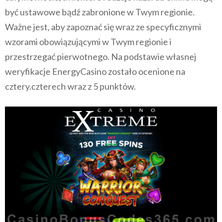
być ustawowe bądź zabronione w Twym regionie.
Ważne jest, aby zapoznać się wraz ze specyficznymi
wzorami obowiązującymi w Twym regionie i
przestrzegać pierwotnego. Na podstawie własnej
weryfikacje EnergyCasino zostało ocenione na
cztery.czterech wraz z 5 punktów.