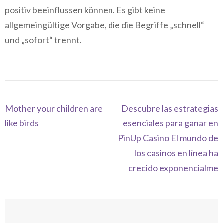
positiv beeinflussen können. Es gibt keine
allgemeingültige Vorgabe, die die Begriffe „schnell“
und „sofort“ trennt.
Navegación
Mother your children are
Descubre las estrategias
de
like birds
esenciales para ganar en
entradas
PinUp Casino El mundo de
los casinos en línea ha
crecido exponencialme