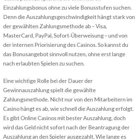
Einzahlungsbonus ohne zu viele Bonusstufen suchen.
Denn die Auszahlungsgeschwindigkeit hängt stark von
der gewählten Zahlungsmethode ab – Visa,
MasterCard, PayPal, Sofort‑Überweisung – und von
der internen Priorisierung des Casinos. So kannst du
das Bonusangebot sinnvoll nutzen, ohne erst lange
nach erlaubten Spielen zu suchen.
Eine wichtige Rolle bei der Dauer der
Gewinnauszahlung spielt die gewählte
Zahlungsmethode. Nicht nur von den Mitarbeitern im
Casino hängt es ab, wie schnell die Auszahlung erfolgt.
Es gibt Online Casinos mit bester Auszahlung, doch
wird das Geld nicht sofort nach der Beantragung der
Auszahlung an den Spieler ausgezahlt. Wie lange es