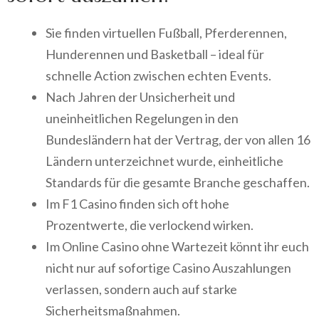
Sie finden virtuellen Fußball, Pferderennen,
Hunderennen und Basketball – ideal für
schnelle Action zwischen echten Events.
Nach Jahren der Unsicherheit und
uneinheitlichen Regelungen in den
Bundesländern hat der Vertrag, der von allen 16
Ländern unterzeichnet wurde, einheitliche
Standards für die gesamte Branche geschaffen.
Im F1 Casino finden sich oft hohe
Prozentwerte, die verlockend wirken.
Im Online Casino ohne Wartezeit könnt ihr euch
nicht nur auf sofortige Casino Auszahlungen
verlassen, sondern auch auf starke
Sicherheitsmaßnahmen.