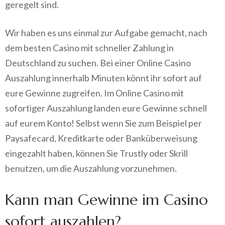
geregelt sind.
Wir haben es uns einmal zur Aufgabe gemacht, nach
dem besten Casino mit schneller Zahlung in
Deutschland zu suchen. Bei einer Online Casino
Auszahlung innerhalb Minuten könnt ihr sofort auf
eure Gewinne zugreifen. Im Online Casino mit
sofortiger Auszahlung landen eure Gewinne schnell
auf eurem Konto! Selbst wenn Sie zum Beispiel per
Paysafecard, Kreditkarte oder Banküberweisung
eingezahlt haben, können Sie Trustly oder Skrill
benutzen, um die Auszahlung vorzunehmen.
Kann man Gewinne im Casino
sofort auszahlen?