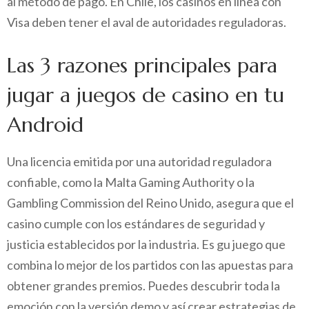
al método de pago. En Chile, los casinos en línea con
Visa deben tener el aval de autoridades reguladoras.
Las 3 razones principales para
jugar a juegos de casino en tu
Android
Una licencia emitida por una autoridad reguladora
confiable, como la Malta Gaming Authority o la
Gambling Commission del Reino Unido, asegura que el
casino cumple con los estándares de seguridad y
justicia establecidos por la industria. Es gu juego que
combina lo mejor de los partidos con las apuestas para
obtener grandes premios. Puedes descubrir toda la
emoción con la versión demo y así crear estrategias de