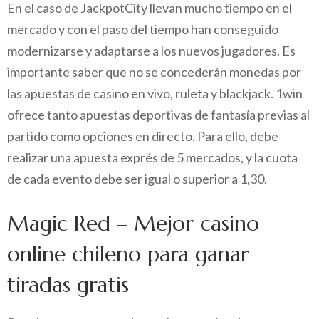
En el caso de JackpotCity llevan mucho tiempo en el
mercado y con el paso del tiempo han conseguido
modernizarse y adaptarse a los nuevos jugadores. Es
importante saber que no se concederán monedas por
las apuestas de casino en vivo, ruleta y blackjack. 1win
ofrece tanto apuestas deportivas de fantasía previas al
partido como opciones en directo. Para ello, debe
realizar una apuesta exprés de 5 mercados, y la cuota
de cada evento debe ser igual o superior a 1,30.
Magic Red – Mejor casino
online chileno para ganar
tiradas gratis