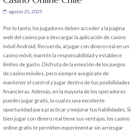
agosto 25, 2025
Por lo tanto, los jugadores deben acceder a la página
web del casino para descargar la aplicación de casino
móvil Android. Recuerda, al jugar con dinero real en un
casino móvil, mantén la responsabilidad y establece
límites de gasto. Disfruta de la emoción de los juegos
de casino móviles, pero siempre asegúrate de
mantener el control y jugar dentro de tus posibilidades
financieras. Además, en la mayoría de los operadores
puedes jugar gratis, lo cual es una excelente
oportunidad para practicar y mejorar tus habilidades. Si
bien jugar con dinero real tiene sus ventajas, los casino
online gratis te permiten experimentar sin arriesgar