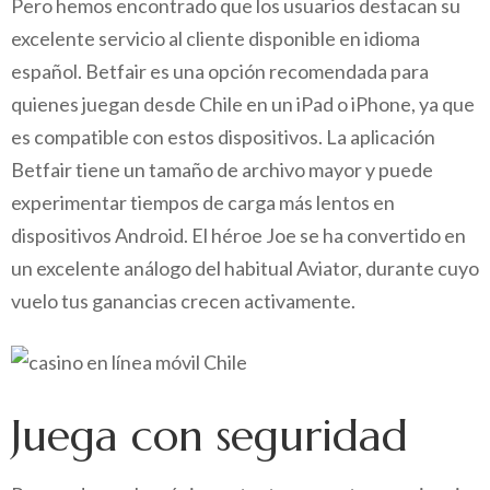
Pero hemos encontrado que los usuarios destacan su
excelente servicio al cliente disponible en idioma
español. Betfair es una opción recomendada para
quienes juegan desde Chile en un iPad o iPhone, ya que
es compatible con estos dispositivos. La aplicación
Betfair tiene un tamaño de archivo mayor y puede
experimentar tiempos de carga más lentos en
dispositivos Android. El héroe Joe se ha convertido en
un excelente análogo del habitual Aviator, durante cuyo
vuelo tus ganancias crecen activamente.
Juega con seguridad