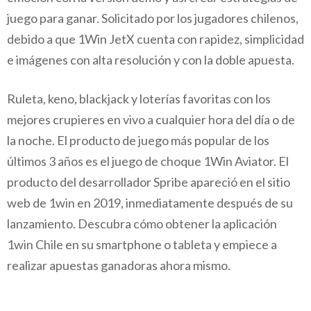
juego para ganar. Solicitado por los jugadores chilenos,
debido a que 1Win JetX cuenta con rapidez, simplicidad
e imágenes con alta resolución y con la doble apuesta.
Ruleta, keno, blackjack y loterías favoritas con los
mejores crupieres en vivo a cualquier hora del día o de
la noche. El producto de juego más popular de los
últimos 3 años es el juego de choque 1Win Aviator. El
producto del desarrollador Spribe apareció en el sitio
web de 1win en 2019, inmediatamente después de su
lanzamiento. Descubra cómo obtener la aplicación
1win Chile en su smartphone o tableta y empiece a
realizar apuestas ganadoras ahora mismo.