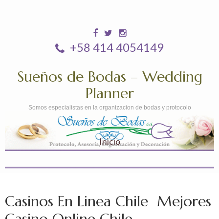
+58 414 4054149
Sueños de Bodas – Wedding
Planner
Somos especialistas en la organizacion de bodas y protocolo
Inicio
Casinos En Linea Chile ️ Mejores
Casino Online Chile