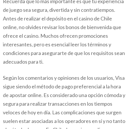
Recuerda que lo más importante es que tu experiencia
de juego sea segura, divertida y sin contratiempos.
Antes de realizar el depósito en el casino de Chile
online, no olvides revisar los bonos de bienvenida que
ofrece el casino. Muchos ofrecen promociones
interesantes, pero es esencial leer los términos y
condiciones para asegurarte de que los requisitos sean
adecuados para ti.
Según los comentarios y opiniones de los usuarios, Visa
sigue siendo el método de pago preferencial a la hora
de apostar online. Es considerado una opción cómoda y
segura para realizar transacciones en los tiempos
veloces de hoy en día. Las complicaciones que surgen
suelen estar asociadas a los operadores en sí y no tanto