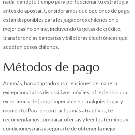
nada, dándote tiempo para perfeccionar tu estrategia
antes de apostar. Consideramos qué opciones de pago
están disponibles para los jugadores chilenos en el
mejor casino online, incluyendo tarjetas de crédito,
transferencias bancarias y billeteras electrónicas que
acepten pesos chilenos.
Métodos de pago
Además, han adaptado sus creaciones de manera
excepcional a los dispositivos móviles, ofreciendo una
experiencia de juego impecable en cualquier lugar y
momento. Para encontrar los más atractivos, te
recomendamos comparar ofertas y leer los términos y
condiciones para asegurarte de obtener la mejor