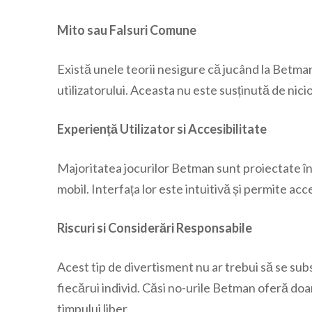
Mito sau Falsuri Comune
Există unele teorii nesigure că jucând la Betm
utilizatorului. Aceasta nu este susținută de nicio 
Experiență Utilizator si Accesibilitate
Majoritatea jocurilor Betman sunt proiectate î
mobil. Interfața lor este intuitivă și permite acce
Riscuri si Considerări Responsabile
Acest tip de divertisment nu ar trebui să se subst
fiecărui individ. Căsi no-urile Betman oferă do
timpului liber.