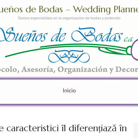
ueños de Bodas – Wedding Plann
Somos especialistas en la organizacion de bodas y protocolo
Inicio
caracteristici îl diferențiază în