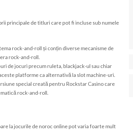
ii principale de titluri care pot fi incluse sub numele
 tema rock-and-roll și conțin diverse mecanisme de
era rock-and-roll.
ipuri de jocuri precum ruleta, blackjack-ul sau chiar
 aceste platforme ca alternativă la slot machine-uri.
ersiune special creată pentru Rockstar Casino care
ematică rock-and-roll.
are la jocurile de noroc online pot varia foarte mult