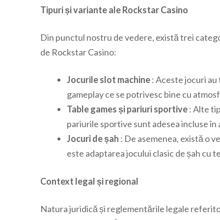
Tipuri și variante ale Rockstar Casino
Din punctul nostru de vedere, există trei categor
de Rockstar Casino:
Jocurile slot machine
: Aceste jocuri au
gameplay ce se potrivesc bine cu atmosf
Table games și pariuri sportive
: Alte t
pariurile sportive sunt adesea incluse în
Jocuri de șah
: De asemenea, există o v
este adaptarea jocului clasic de șah cu t
Context legal și regional
Natura juridică și reglementările legale referito