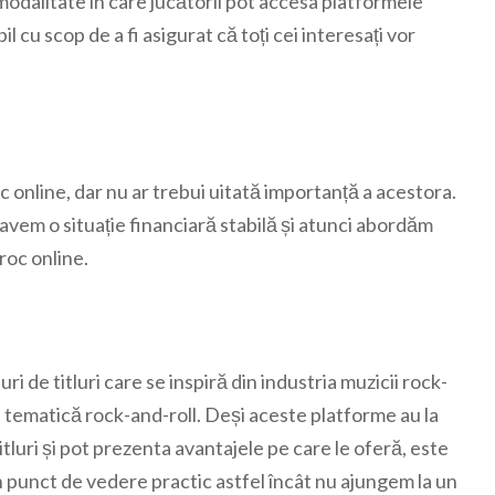
modalitate în care jucătorii pot accesa platformele
il cu scop de a fi asigurat că toți cei interesați vor
oc online, dar nu ar trebui uitată importanță a acestora.
vem o situație financiară stabilă și atunci abordăm
oroc online.
 de titluri care se inspiră din industria muzicii rock-
u tematică rock-and-roll. Deși aceste platforme au la
tluri și pot prezenta avantajele pe care le oferă, este
n punct de vedere practic astfel încât nu ajungem la un