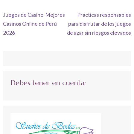
Navegación
Juegos de Casino ️ Mejores
Prácticas responsables
de
Casinos Online de Perú
para disfrutar de los juegos
entradas
2026
de azar sin riesgos elevados
Debes tener en cuenta: