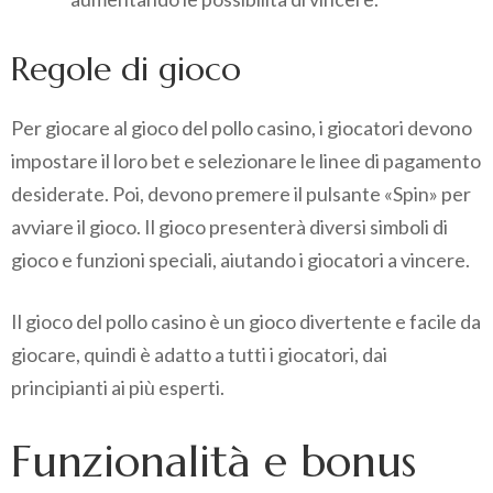
Regole di gioco
Per giocare al gioco del pollo casino, i giocatori devono
impostare il loro bet e selezionare le linee di pagamento
desiderate. Poi, devono premere il pulsante «Spin» per
avviare il gioco. Il gioco presenterà diversi simboli di
gioco e funzioni speciali, aiutando i giocatori a vincere.
Il gioco del pollo casino è un gioco divertente e facile da
giocare, quindi è adatto a tutti i giocatori, dai
principianti ai più esperti.
Funzionalità e bonus