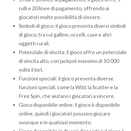
rulli e 20 linee di pagamento, offrendo ai
giocatori molte possibilità di vincere.
Simboli di gioco: il gioco presenta diversi simboli
di gioco, tra cui galline, uccelli, case e altri
oggetti rurali.
Potenziale di vincita: il gioco offre un potenziale
di vincita alto, con jackpot massimo di 10.000
volte il bet.
Funzioni speciali: il gioco presenta diverse
funzioni speciali, come la Wild, la Scatter e la
Free Spin, che aiutano i giocatori a vincere.
Gioco disponibile online: il gioco è disponibile
online, quindi i giocatori possono giocare
ovunque e in qualsiasi momento.