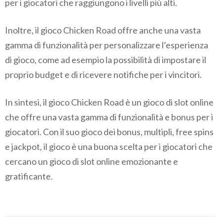
per i giocatori che raggiungono i livelli più alti.
Inoltre, il gioco Chicken Road offre anche una vasta
gamma di funzionalità per personalizzare l’esperienza
di gioco, come ad esempio la possibilità di impostare il
proprio budget e di ricevere notifiche per i vincitori.
In sintesi, il gioco Chicken Road è un gioco di slot online
che offre una vasta gamma di funzionalità e bonus per i
giocatori. Con il suo gioco dei bonus, multipli, free spins
e jackpot, il gioco è una buona scelta per i giocatori che
cercano un gioco di slot online emozionante e
gratificante.