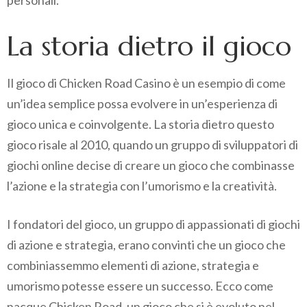
personali.
La storia dietro il gioco
Il gioco di Chicken Road Casino è un esempio di come
un’idea semplice possa evolvere in un’esperienza di
gioco unica e coinvolgente. La storia dietro questo
gioco risale al 2010, quando un gruppo di sviluppatori di
giochi online decise di creare un gioco che combinasse
l’azione e la strategia con l’umorismo e la creatività.
I fondatori del gioco, un gruppo di appassionati di giochi
di azione e strategia, erano convinti che un gioco che
combiniassemmo elementi di azione, strategia e
umorismo potesse essere un successo. Ecco come
nacque Chicken Road, un gioco che si è evoluto nel