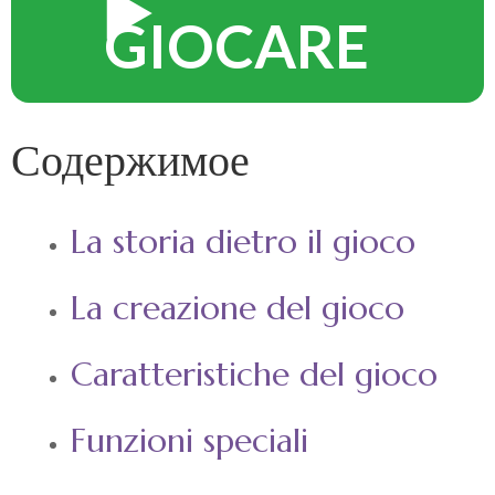
▶️
GIOCARE
Содержимое
La storia dietro il gioco
La creazione del gioco
Caratteristiche del gioco
Funzioni speciali