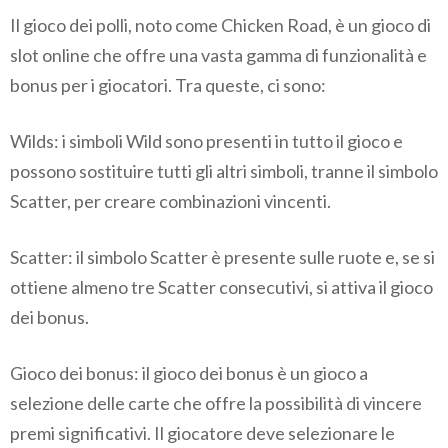
Il gioco dei polli, noto come Chicken Road, è un gioco di
slot online che offre una vasta gamma di funzionalità e
bonus per i giocatori. Tra queste, ci sono:
Wilds: i simboli Wild sono presenti in tutto il gioco e
possono sostituire tutti gli altri simboli, tranne il simbolo
Scatter, per creare combinazioni vincenti.
Scatter: il simbolo Scatter è presente sulle ruote e, se si
ottiene almeno tre Scatter consecutivi, si attiva il gioco
dei bonus.
Gioco dei bonus: il gioco dei bonus è un gioco a
selezione delle carte che offre la possibilità di vincere
premi significativi. Il giocatore deve selezionare le