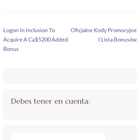
Navegación
Logon In Inclusion To
Oficjalne Kody Promocyjne
de
Acquire A Ca$5200 Added
I Lista Bonusów
entradas
Bonus
Debes tener en cuenta: