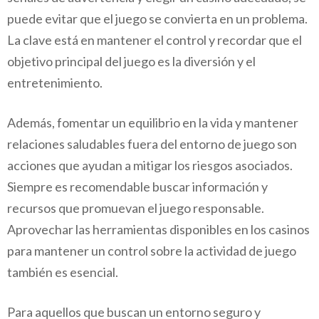
puede evitar que el juego se convierta en un problema.
La clave está en mantener el control y recordar que el
objetivo principal del juego es la diversión y el
entretenimiento.
Además, fomentar un equilibrio en la vida y mantener
relaciones saludables fuera del entorno de juego son
acciones que ayudan a mitigar los riesgos asociados.
Siempre es recomendable buscar información y
recursos que promuevan el juego responsable.
Aprovechar las herramientas disponibles en los casinos
para mantener un control sobre la actividad de juego
también es esencial.
Para aquellos que buscan un entorno seguro y