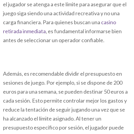
el jugador se atenga a este límite para asegurar que el
juego siga siendo una actividad recreativa y no una
carga financiera. Para quienes buscan una
casino
retirada inmediata
, es fundamental informarse bien
antes de seleccionar un operador confiable.
Además, es recomendable dividir el presupuesto en
sesiones de juego. Por ejemplo, si se dispone de 200
euros para una semana, se pueden destinar 50 euros a
cada sesión. Esto permite controlar mejor los gastos y
reduce la tentación de seguir jugando una vez que se
ha alcanzado el límite asignado. Al tener un
presupuesto específico por sesión, el jugador puede