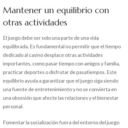
Mantener un equilibrio con
otras actividades
El juego debe ser solo una parte de una vida
equilibrada. Es fundamental no permitir que el tiempo
dedicado al casino desplace otras actividades
importantes, como pasar tiempo con amigos y familia,
practicar deportes o disfrutar de pasatiempos. Este
equilibrio ayuda a garantizar que el juego siga siendo
una fuente de entretenimiento y no se convierta en
una obsesión que afecte las relaciones y el bienestar
personal.
Fomentar la socialización fuera del entorno del juego