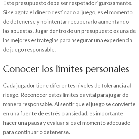
Este presupuesto debe ser respetado rigurosamente.
Si se agota el dinero destinado al juego, es el momento
de detenerse y no intentar recuperarlo aumentando
las apuestas. Jugar dentro de un presupuesto es una de
las mejores estrategias para asegurar una experiencia
de juego responsable.
Conocer los límites personales
Cada jugador tiene diferentes niveles de tolerancia al
riesgo. Reconocer estos límites es vital para jugar de
manera responsable. Al sentir que el juego se convierte
en una fuente de estrés o ansiedad, es importante
hacer una pausa y evaluar si es el momento adecuado
para continuar o detenerse.