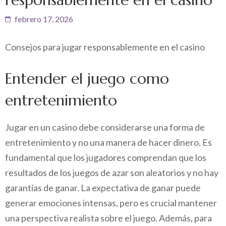
febrero 17, 2026
Consejos para jugar responsablemente en el casino
Entender el juego como
entretenimiento
Jugar en un casino debe considerarse una forma de
entretenimiento y no una manera de hacer dinero. Es
fundamental que los jugadores comprendan que los
resultados de los juegos de azar son aleatorios y no hay
garantías de ganar. La expectativa de ganar puede
generar emociones intensas, pero es crucial mantener
una perspectiva realista sobre el juego. Además, para