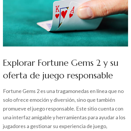
Explorar Fortune Gems 2 y su
oferta de juego responsable
Fortune Gems 2 es una tragamonedas en línea que no
solo ofrece emoción y diversión, sino que también
promueve el juego responsable. Este sitio cuenta con
una interfaz amigable y herramientas para ayudar a los
jugadores a gestionar su experiencia de juego,