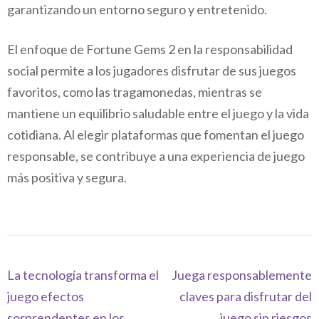
garantizando un entorno seguro y entretenido.
El enfoque de Fortune Gems 2 en la responsabilidad
social permite a los jugadores disfrutar de sus juegos
favoritos, como las tragamonedas, mientras se
mantiene un equilibrio saludable entre el juego y la vida
cotidiana. Al elegir plataformas que fomentan el juego
responsable, se contribuye a una experiencia de juego
más positiva y segura.
Navegación
La tecnología transforma el
Juega responsablemente
de
juego efectos
claves para disfrutar del
entradas
sorprendentes en los
juego sin riesgos