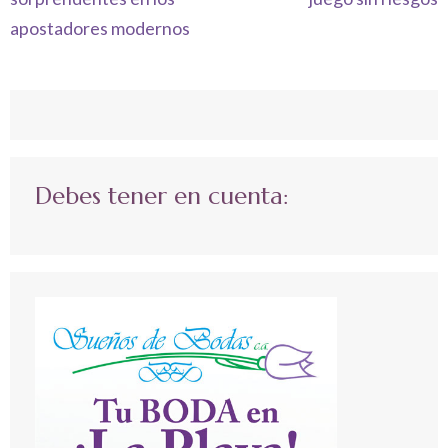
apostadores modernos
Debes tener en cuenta: