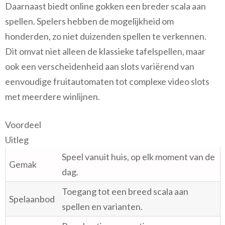
Daarnaast biedt online gokken een breder scala aan
spellen. Spelers hebben de mogelijkheid om
honderden, zo niet duizenden spellen te verkennen.
Dit omvat niet alleen de klassieke tafelspellen, maar
ook een verscheidenheid aan slots variërend van
eenvoudige fruitautomaten tot complexe video slots
met meerdere winlijnen.
Voordeel
Uitleg
Speel vanuit huis, op elk moment van de
Gemak
dag.
Toegang tot een breed scala aan
Spelaanbod
spellen en varianten.