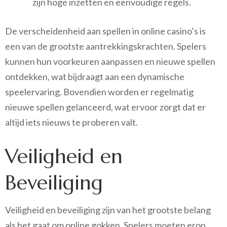
zijn hoge inzetten en eenvoudige regels.
De verscheidenheid aan spellen in online casino’s is
een van de grootste aantrekkingskrachten. Spelers
kunnen hun voorkeuren aanpassen en nieuwe spellen
ontdekken, wat bijdraagt aan een dynamische
speelervaring. Bovendien worden er regelmatig
nieuwe spellen gelanceerd, wat ervoor zorgt dat er
altijd iets nieuws te proberen valt.
Veiligheid en
Beveiliging
Veiligheid en beveiliging zijn van het grootste belang
als het gaat om online gokken. Spelers moeten erop