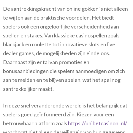
De aantrekkingskracht van online gokken is niet alleen
te wijten aan de praktische voordelen. Het biedt
spelers ook een ongelooflijke verscheidenheid aan
spellen en stakes. Van klassieke casinospellen zoals
blackjack en roulette tot innovatieve slots en live
dealer games, de mogelijkheden zijn eindeloos.
Daarnaast zijn er tal van promoties en
bonusaanbiedingen die spelers aanmoedigen om zich
aan te melden en te blijven spelen, wat het spel nog
aantrekkelijker maakt.
In deze snel veranderende wereld is het belangrijk dat
spelers goed geïnformeerd zijn. Kiezen voor een
betrouwbaar platform zoals
https://unibetcasinonl.nl/
waarborgt niet alleen de veiligheid van hun gegevens,