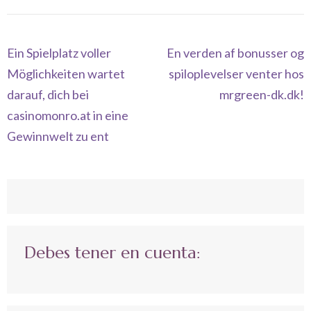
Navegación
Ein Spielplatz voller
En verden af bonusser og
de
Möglichkeiten wartet
spiloplevelser venter hos
entradas
darauf, dich bei
mrgreen-dk.dk!
casinomonro.at in eine
Gewinnwelt zu ent
Debes tener en cuenta: