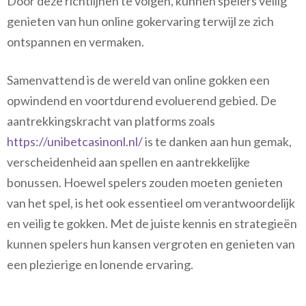
Door deze richtlijnen te volgen, kunnen spelers veilig
genieten van hun online gokervaring terwijl ze zich
ontspannen en vermaken.
Samenvattend is de wereld van online gokken een
opwindend en voortdurend evoluerend gebied. De
aantrekkingskracht van platforms zoals
https://unibetcasinonl.nl/
is te danken aan hun gemak,
verscheidenheid aan spellen en aantrekkelijke
bonussen. Hoewel spelers zouden moeten genieten
van het spel, is het ook essentieel om verantwoordelijk
en veilig te gokken. Met de juiste kennis en strategieën
kunnen spelers hun kansen vergroten en genieten van
een plezierige en lonende ervaring.