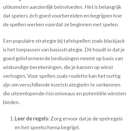
uitkomsten aanzienlijk beïnvloeden. Het is belangrijk
dat spelers zich goed voorbereiden en begrijpen hoe
de spellen werken voordat ze beginnen met spelen.
Een populaire strategie bij tafelspellen zoals blackjack
is het toepassen van basisstrategie. Dit houdt in dat je
goed geïnformeerde beslissingen neemt op basis van
wiskundige berekeningen, die je kansen op winst
verhogen. Voor spellen zoals roulette kan het nuttig
zijn om verschillende inzetstrategieën te verkennen
die uiteenlopende risiconiveaus en potentiële winsten
bieden.
Leer de regels:
Zorg ervoor dat je de spelregels
en het speelschema begrijpt.