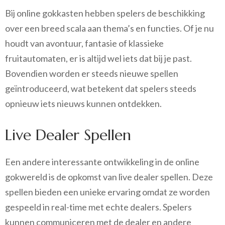
Bij online gokkasten hebben spelers de beschikking
over een breed scala aan thema’s en functies. Of je nu
houdt van avontuur, fantasie of klassieke
fruitautomaten, er is altijd wel iets dat bij je past.
Bovendien worden er steeds nieuwe spellen
geïntroduceerd, wat betekent dat spelers steeds
opnieuw iets nieuws kunnen ontdekken.
Live Dealer Spellen
Een andere interessante ontwikkeling in de online
gokwereld is de opkomst van live dealer spellen. Deze
spellen bieden een unieke ervaring omdat ze worden
gespeeld in real-time met echte dealers. Spelers
kunnen communiceren met de dealer en andere