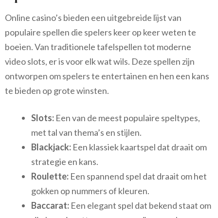
Online casino’s bieden een uitgebreide lijst van
populaire spellen die spelers keer op keer weten te
boeien. Van traditionele tafelspellen tot moderne
video slots, er is voor elk wat wils. Deze spellen zijn
ontworpen om spelers te entertainen en hen een kans
te bieden op grote winsten.
Slots:
Een van de meest populaire speltypes,
met tal van thema’s en stijlen.
Blackjack:
Een klassiek kaartspel dat draait om
strategie en kans.
Roulette:
Een spannend spel dat draait om het
gokken op nummers of kleuren.
Baccarat:
Een elegant spel dat bekend staat om