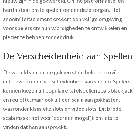
nieuw zijn in de gokwereld. Online platforms stellen
hen in staat om te spelen zonder deze zorgen. Het
anonimiteitselement creëert een veilige omgeving
voor spelers om hun vaardigheden te ontwikkelen en
plezier te hebben zonder druk.
De Verscheidenheid aan Spellen
De wereld van online gokken staat bekend om zijn
indrukwekkende verscheidenheid aan spellen. Spelers
kunnen kiezen uit populaire tafelspellen zoals blackjack
en roulette, maar ook uit een scala aan gokkasten,
waaronder klassieke slots en video slots. Dit brede
scala maakt het voor iedereen mogelijk om iets te
vinden dat hen aanspreekt.