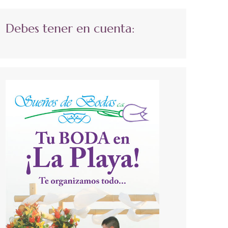
Debes tener en cuenta: