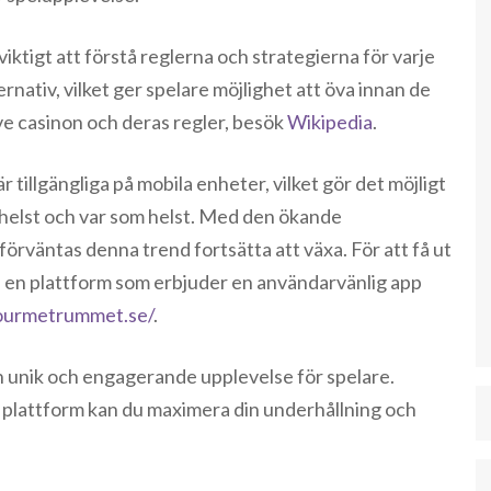
viktigt att förstå reglerna och strategierna för varje
rnativ, vilket ger spelare möjlighet att öva innan de
ive casinon och deras regler, besök
Wikipedia
.
är tillgängliga på mobila enheter, vilket gör det möjligt
m helst och var som helst. Med den ökande
rväntas denna trend fortsätta att växa. För att få ut
lja en plattform som erbjuder en användarvänlig app
gourmetrummet.se/
.
n unik och engagerande upplevelse för spelare.
t plattform kan du maximera din underhållning och