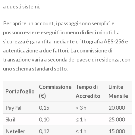
a questi sistemi.
Per aprire un account, i passaggi sono semplici e
possono essere eseguiti in meno di dieci minuti. La
sicurezza è garantita mediante crittografia AES-256 e
autenticazione a due fattori. La commissione di
transazione varia a seconda del paese di residenza, con
uno schema standard sotto.
Commissione
Tempo di
Limite
Portafoglio
(€)
Accredito
Mensile
PayPal
0,15
< 3 h
20.000
Skrill
0,10
≤ 1 h
25.000
Neteller
0,12
≤ 1 h
15.000