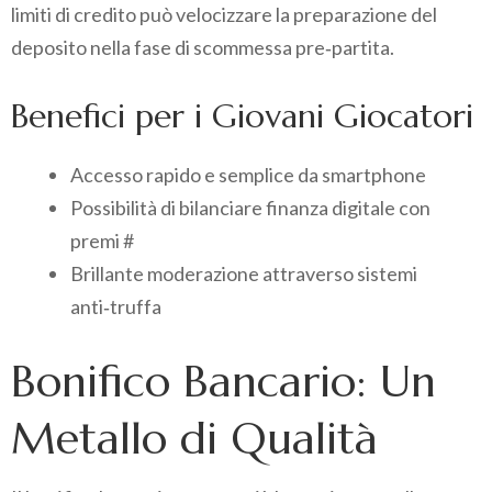
limiti di credito può velocizzare la preparazione del
deposito nella fase di scommessa pre‑partita.
Benefici per i Giovani Giocatori
Accesso rapido e semplice da smartphone
Possibilità di bilanciare finanza digitale con
premi #
Brillante moderazione attraverso sistemi
anti‑truffa
Bonifico Bancario: Un
Metallo di Qualità