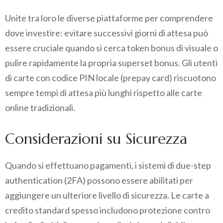
Unite tra loro le diverse piattaforme per comprendere
dove investire: evitare successivi giorni di attesa può
essere cruciale quando si cerca token bonus di visuale o
pulire rapidamente la propria superset bonus. Gli utenti
di carte con codice PIN locale (prepay card) riscuotono
sempre tempi di attesa più lunghi rispetto alle carte
online tradizionali.
Considerazioni su Sicurezza
Quando si effettuano pagamenti, i sistemi di due-step
authentication (2FA) possono essere abilitati per
aggiungere un ulteriore livello di sicurezza. Le carte a
credito standard spesso includono protezione contro