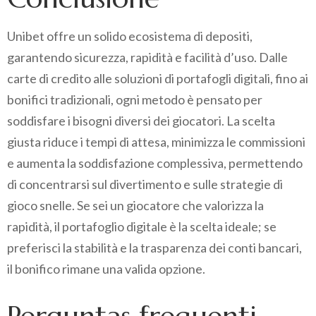
Unibet offre un solido ecosistema di depositi,
garantendo sicurezza, rapidità e facilità d’uso. Dalle
carte di credito alle soluzioni di portafogli digitali, fino ai
bonifici tradizionali, ogni metodo è pensato per
soddisfare i bisogni diversi dei giocatori. La scelta
giusta riduce i tempi di attesa, minimizza le commissioni
e aumenta la soddisfazione complessiva, permettendo
di concentrarsi sul divertimento e sulle strategie di
gioco snelle. Se sei un giocatore che valorizza la
rapidità, il portafoglio digitale è la scelta ideale; se
preferisci la stabilità e la trasparenza dei conti bancari,
il bonifico rimane una valida opzione.