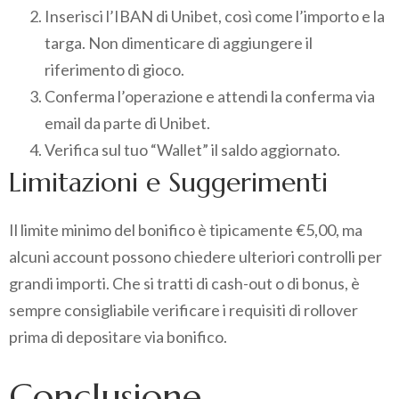
Inserisci l’IBAN di Unibet, così come l’importo e la
targa. Non dimenticare di aggiungere il
riferimento di gioco.
Conferma l’operazione e attendi la conferma via
email da parte di Unibet.
Verifica sul tuo “Wallet” il saldo aggiornato.
Limitazioni e Suggerimenti
Il limite minimo del bonifico è tipicamente €5,00, ma
alcuni account possono chiedere ulteriori controlli per
grandi importi. Che si tratti di cash-out o di bonus, è
sempre consigliabile verificare i requisiti di rollover
prima di depositare via bonifico.
Conclusione