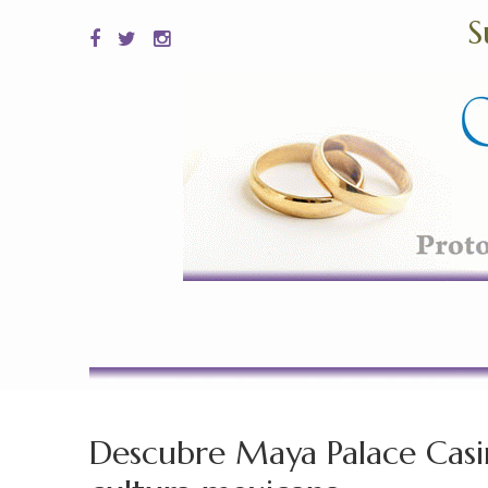
S
Descubre Maya Palace Casin