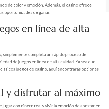
do de color y emoción. Además, el casino ofrece
tus oportunidades de ganar.
uegos en línea de alta
no, simplemente completa un rápido proceso de
riedad de juegos en línea de alta calidad. Ya sea que
clásicos juegos de casino, aquí encontrarás opciones
l y disfrutar al máximo
 jugar con dinero real y vivir la emoción de apostar en