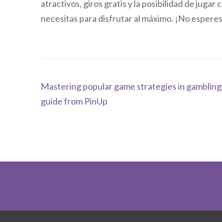
atractivos, giros gratis y la posibilidad de jugar
necesitas para disfrutar al máximo. ¡No esperes
Navegación
Mastering popular game strategies in gambling
de
guide from PinUp
entradas