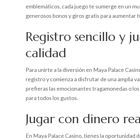
emblemáticos, cada juego te sumerge en un mun
generosos bonos y giros gratis para aumentar 
Registro sencillo y j
calidad
Para unirte a la diversión en Maya Palace Casi
registro y comienza a disfrutar de una amplia va
prefieras las emocionantes tragamonedas o los 
para todos los gustos.
Jugar con dinero rea
En Maya Palace Casino, tienes la oportunidad de