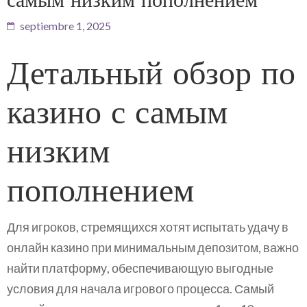
septiembre 1, 2025
Детальный обзор по
казино с самым
низким
пополнением
Для игроков, стремящихся хотят испытать удачу в
онлайн казино при минимальным депозитом, важно
найти платформу, обеспечивающую выгодные
условия для начала игрового процесса. Самый