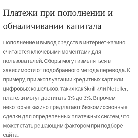
Платежи при пополнении и
обналичивании капитала
Пополнение и вывод средств в интернет-казино
считаются ключевыми моментами для
пользователей. Сборы могут изменяться в
зависимости от подобранного метода перевода. К
примеру, при эксплуатации кредитных карт или
цифровых кошельков, таких как Skrill или Neteller,
платежи могут достигать 1% до 3%. Впрочем
некоторые казино предлагают безкомиссионные
сделки для определенных платежных систем, что
может стать решающим фактором при подборе
сайта.