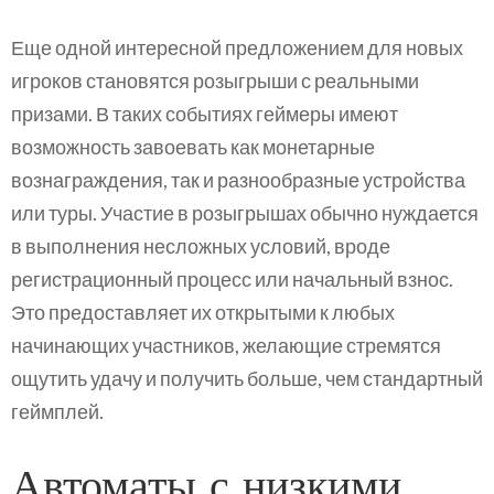
Еще одной интересной предложением для новых
игроков становятся розыгрыши с реальными
призами. В таких событиях геймеры имеют
возможность завоевать как монетарные
вознаграждения, так и разнообразные устройства
или туры. Участие в розыгрышах обычно нуждается
в выполнения несложных условий, вроде
регистрационный процесс или начальный взнос.
Это предоставляет их открытыми к любых
начинающих участников, желающие стремятся
ощутить удачу и получить больше, чем стандартный
геймплей.
Автоматы с низкими