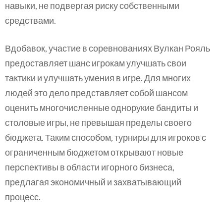
навыки, не подвергая риску собственными
средствами.
Вдобавок, участие в соревнованиях Вулкан Рояль
предоставляет шанс игрокам улучшать свои
тактики и улучшать умения в игре. Для многих
людей это дело представляет собой шансом
оценить многочисленные однорукие бандиты и
столовые игры, не превышая пределы своего
бюджета. Таким способом, турниры для игроков с
ограниченным бюджетом открывают новые
перспективы в области игорного бизнеса,
предлагая экономичный и захватывающий
процесс.