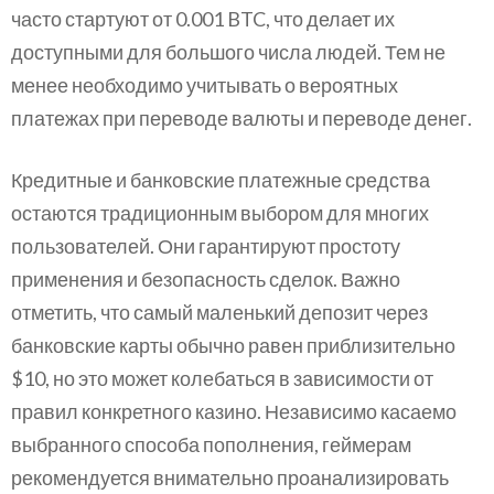
часто стартуют от 0.001 BTC, что делает их
доступными для большого числа людей. Тем не
менее необходимо учитывать о вероятных
платежах при переводе валюты и переводе денег.
Кредитные и банковские платежные средства
остаются традиционным выбором для многих
пользователей. Они гарантируют простоту
применения и безопасность сделок. Важно
отметить, что самый маленький депозит через
банковские карты обычно равен приблизительно
$10, но это может колебаться в зависимости от
правил конкретного казино. Независимо касаемо
выбранного способа пополнения, геймерам
рекомендуется внимательно проанализировать