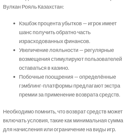
Вулкан Рояль Казахстан:
Кэшбэк процента убытков — игрок имеет
шанс получить обратно часть
израсходованных финансов.
Увеличение лояльности — регулярные
возмещения стимулируют пользователей
оставаться в казино.
Побочные поощрения — определённые
гэмблинг-платформы предлагают экстра
премии за применение возврата средств.
Необходимо помнить, что возврат средств может
включать условия, такие как минимальная сумма
для начисления или ограничение на виды игр.