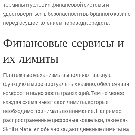
термины и условия финансовой системы и
удостовериться в безопасности выбранного казино
перед осуществлением перевода средств.
Финансовые сервисы и
их лимиты
Платежные механизмы выполняют важную
функцию в мире виртуальных казино, обеспечивая
комфорт и надежность транзакций. Тем не менее
каждая схема имеет свои лимиты, которые
необходимо принимать во внимание. Например,
распространенные цифровые кошельки, такие как
Skrill и Neteller, обычно задают дневные лимиты на