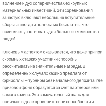
волнение и дух соперничества без крупных
материальных инвестиций. Эти соревнования
зачастую включают небольшие вступительные
сборы, а иногда и полностью бесплатны, что
позволяет участвовать для большого количества
людей.
Ключевым аспектом оказывается, что даже при при
скромных ставках участники способны
рассчитывать на значительные награды. В
определенных случаях казино предлагают
фрироллы — турниры без начального депозита, где
призовой фонд образуется за счет партнеров или
самого казино. Это замечательный шанс для
новичков в деле проверить свои способности и