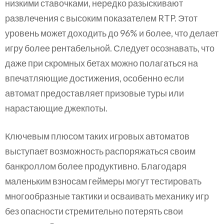
низкими ставочками, нередко разыскивают
развлечения с высоким показателем RTP. Этот
уровень может доходить до 96% и более, что делает
игру более рентабельной. Следует осознавать, что
даже при скромных бетах можно полагаться на
впечатляющие достижения, особенно если
автомат предоставляет призовые туры или
нарастающие джекпоты.
Ключевым плюсом таких игровых автоматов
выступает возможность распоряжаться своим
банкроллом более продуктивно. Благодаря
маленьким взносам геймеры могут тестировать
многообразные тактики и осваивать механику игр
без опасности стремительно потерять свои