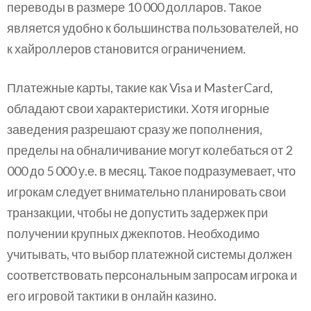
переводы в размере 10 000 долларов. Такое
является удобно к большинства пользователей, но
к хайроллеров становится ограничением.
Платежные карты, такие как Visa и MasterCard,
обладают свои характеристики. Хотя игорные
заведения разрешают сразу же пополнения,
пределы на обналичивание могут колебаться от 2
000 до 5 000 у.е. в месяц. Такое подразумевает, что
игрокам следует внимательно планировать свои
транзакции, чтобы не допустить задержек при
получении крупных джекпотов. Необходимо
учитывать, что выбор платежной системы должен
соответствовать персональным запросам игрока и
его игровой тактики в онлайн казино.