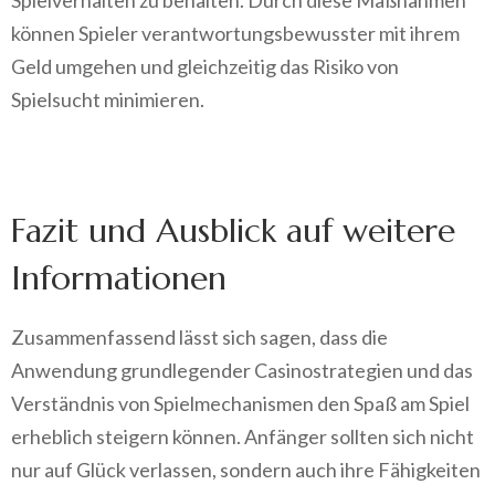
können Spieler verantwortungsbewusster mit ihrem
Geld umgehen und gleichzeitig das Risiko von
Spielsucht minimieren.
Fazit und Ausblick auf weitere
Informationen
Zusammenfassend lässt sich sagen, dass die
Anwendung grundlegender Casinostrategien und das
Verständnis von Spielmechanismen den Spaß am Spiel
erheblich steigern können. Anfänger sollten sich nicht
nur auf Glück verlassen, sondern auch ihre Fähigkeiten