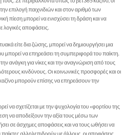
ους. Σε περιβάλλοντα όπως το βετ365 καζινο, οι
την επιλογή παιχνιδιών και στον αριθμό των
κή πίεση μπορεί να ενισχύσει τη δράση και να
σε λογικές αποφάσεις.
τυακά είτε δια ζώσης, μπορεί να δημιουργήσει μια
ου μπορεί να επηρεάσει τη συμπεριφορά του παίκτη.
 την ανάγκη για νίκες και την αναγνώριση από τους
ότερους κινδύνους. Οι κοινωνικές προσφορές και οι
αζίνο μπορούν επίσης να επηρεάσουν την
ρεί να σχετίζεται με την ψυχολογία του «φορτίου της
εση να αποδείξουν την αξία τους μέσω των
σει σε άσχημες αποφάσεις και να τους ωθήσει να
 παίκτες αλληλεπιδρούν με άλλους, οι αποφάσεις