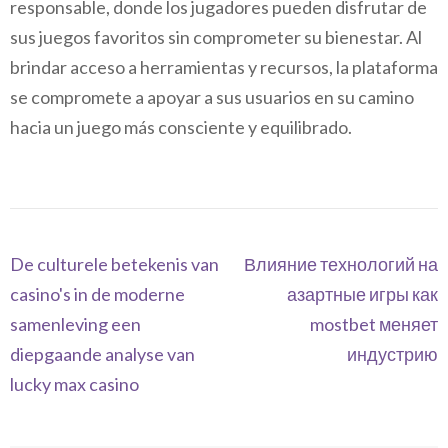
responsable, donde los jugadores pueden disfrutar de
sus juegos favoritos sin comprometer su bienestar. Al
brindar acceso a herramientas y recursos, la plataforma
se compromete a apoyar a sus usuarios en su camino
hacia un juego más consciente y equilibrado.
Navegación
De culturele betekenis van
Влияние технологий на
de
casino's in de moderne
азартные игры как
entradas
samenleving een
mostbet меняет
diepgaande analyse van
индустрию
lucky max casino