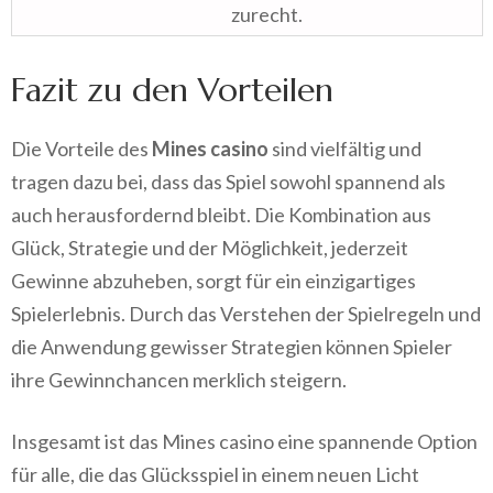
zurecht.
Fazit zu den Vorteilen
Die Vorteile des
Mines casino
sind vielfältig und
tragen dazu bei, dass das Spiel sowohl spannend als
auch herausfordernd bleibt. Die Kombination aus
Glück, Strategie und der Möglichkeit, jederzeit
Gewinne abzuheben, sorgt für ein einzigartiges
Spielerlebnis. Durch das Verstehen der Spielregeln und
die Anwendung gewisser Strategien können Spieler
ihre Gewinnchancen merklich steigern.
Insgesamt ist das Mines casino eine spannende Option
für alle, die das Glücksspiel in einem neuen Licht