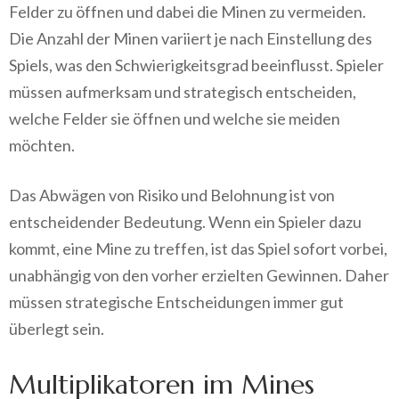
Felder zu öffnen und dabei die Minen zu vermeiden.
Die Anzahl der Minen variiert je nach Einstellung des
Spiels, was den Schwierigkeitsgrad beeinflusst. Spieler
müssen aufmerksam und strategisch entscheiden,
welche Felder sie öffnen und welche sie meiden
möchten.
Das Abwägen von Risiko und Belohnung ist von
entscheidender Bedeutung. Wenn ein Spieler dazu
kommt, eine Mine zu treffen, ist das Spiel sofort vorbei,
unabhängig von den vorher erzielten Gewinnen. Daher
müssen strategische Entscheidungen immer gut
überlegt sein.
Multiplikatoren im Mines