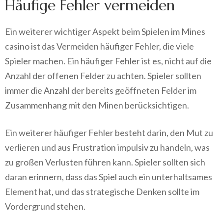
Häufige Fehler vermeiden
Ein weiterer wichtiger Aspekt beim Spielen im Mines
casino ist das Vermeiden häufiger Fehler, die viele
Spieler machen. Ein häufiger Fehler ist es, nicht auf die
Anzahl der offenen Felder zu achten. Spieler sollten
immer die Anzahl der bereits geöffneten Felder im
Zusammenhang mit den Minen berücksichtigen.
Ein weiterer häufiger Fehler besteht darin, den Mut zu
verlieren und aus Frustration impulsiv zu handeln, was
zu großen Verlusten führen kann. Spieler sollten sich
daran erinnern, dass das Spiel auch ein unterhaltsames
Element hat, und das strategische Denken sollte im
Vordergrund stehen.