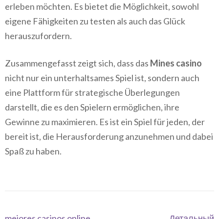
erleben möchten. Es bietet die Möglichkeit, sowohl
eigene Fähigkeiten zu testen als auch das Glück
herauszufordern.
Zusammengefasst zeigt sich, dass das
Mines casino
nicht nur ein unterhaltsames Spiel ist, sondern auch
eine Plattform für strategische Überlegungen
darstellt, die es den Spielern ermöglichen, ihre
Gewinne zu maximieren. Es ist ein Spiel für jeden, der
bereit ist, die Herausforderung anzunehmen und dabei
Spaß zu haben.
Navegación
mejores casinos online
Детальный