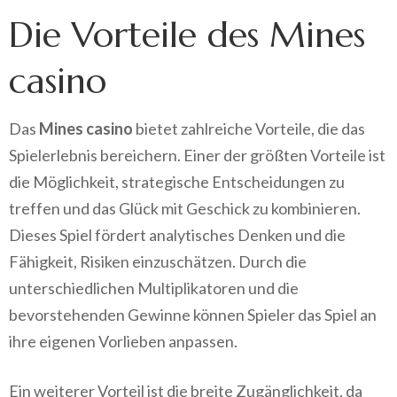
Die Vorteile des Mines
casino
Das
Mines casino
bietet zahlreiche Vorteile, die das
Spielerlebnis bereichern. Einer der größten Vorteile ist
die Möglichkeit, strategische Entscheidungen zu
treffen und das Glück mit Geschick zu kombinieren.
Dieses Spiel fördert analytisches Denken und die
Fähigkeit, Risiken einzuschätzen. Durch die
unterschiedlichen Multiplikatoren und die
bevorstehenden Gewinne können Spieler das Spiel an
ihre eigenen Vorlieben anpassen.
Ein weiterer Vorteil ist die breite Zugänglichkeit, da