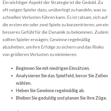
Ein wichtiger Aspekt der Strategie ist die Geduld. Zu
oft neigen Spieler dazu, unüberlegt zu handeln, was zu
schnellen Verlusten führen kann. Es ist ratsam, sich auf
die ersten ein oder zwei Spiele zu konzentrieren, um ein
besseres Gefühl für die Dynamik zu bekommen. Zudem
sollten Spieler erwägen, Gewinne regelmäßig
abzuheben, um ihre Erfolge zu sichern und das Risiko
von größeren Verlusten zu minimieren.
Beginnen Sie mit niedrigen Einsätzen.
Analysieren Sie das Spielfeld, bevor Sie Zellen
wählen.
Heben Sie Gewinne regelmäßig ab.
Bleiben Sie geduldig und planen Sie Ihre Züge.