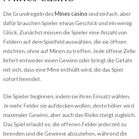
Die Grundregeln des
Mines casino
sind einfach, aber
dafür brauchen Spieler etwas Geschick und ein wenig
Glück. Zunächst müssen die Spieler eine Anzahl von
Feldern auf dem Spielfeld auswählen, die sie öffnen
möchten, ohne auf Minen zu treffen. Jede offene Zelle
liefert entweder einen Gewinn oder bringt die Gefahr
mit sich, dass eine Mine enthüllt wird, die das Spiel
sofort beendet.
Die Spieler beginnen, indem sie ihren Einsatz wählen.
Je mehr Felder sie aufdecken wollen, desto höher wird
maximaler Gewinn, aber auch das Risiko steigt zugleich.
Das Spiel erlaubt es, die offenen Felder jederzeit zu
beenden und die Gewinne abzuziehen, während die