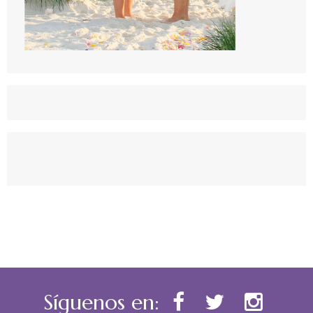
Síguenos en: