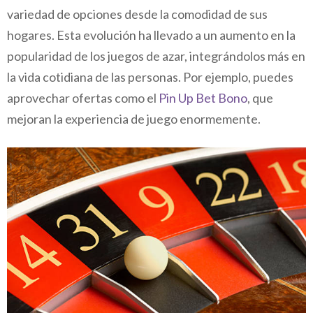
variedad de opciones desde la comodidad de sus
hogares. Esta evolución ha llevado a un aumento en la
popularidad de los juegos de azar, integrándolos más en
la vida cotidiana de las personas. Por ejemplo, puedes
aprovechar ofertas como el
Pin Up Bet Bono
, que
mejoran la experiencia de juego enormemente.