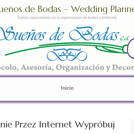
ueños de Bodas – Wedding Plann
Somos especialistas en la organizacion de bodas y protocolo
Inicio
nie Przez Internet Wypróbuj