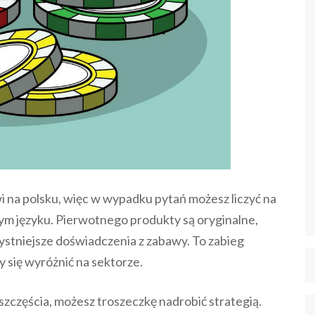
 na polsku, więc w wypadku pytań możesz liczyć na
m języku. Pierwotnego produkty są oryginalne,
ystniejsze doświadczenia z zabawy. To zabieg
y się wyróżnić na sektorze.
zczęścia, możesz troszeczkę nadrobić strategią.