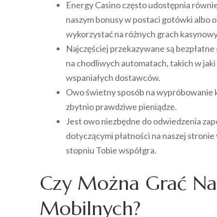
Energy Casino często udostępnia równie
naszym bonusy w postaci gotówki albo o
wykorzystać na różnych grach kasynowy
Najczęściej przekazywane są bezpłatne
na chodliwych automatach, takich w jaki
wspaniałych dostawców.
Owo świetny sposób na wypróbowanie ko
zbytnio prawdziwe pieniądze.
Jest owo niezbędne do odwiedzenia zap
dotyczącymi płatności na naszej stroni
stopniu Tobie współgra.
Czy Można Grać Na
Mobilnych?