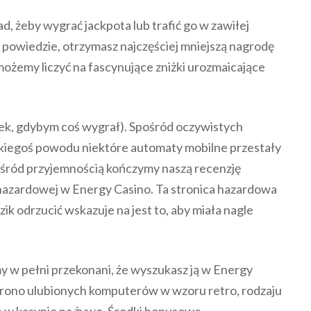
, żeby wygrać jackpota lub trafić go w zawiłej
ć powiedzie, otrzymasz najczęściej mniejszą nagrodę
ożemy liczyć na fascynujące zniżki urozmaicające
ek, gdybym coś wygrał). Spośród oczywistych
akiegoś powodu niektóre automaty mobilne przestały
ośród przyjemnością kończymy naszą recenzję
azardowej w Energy Casino. Ta stronica hazardowa
zik odrzucić wskazuje na jest to, aby miała nagle
y w pełni przekonani, że wyszukasz ją w Energy
grono ulubionych komputerów w wzoru retro, rodzaju