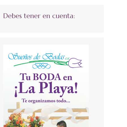
Debes tener en cuenta: