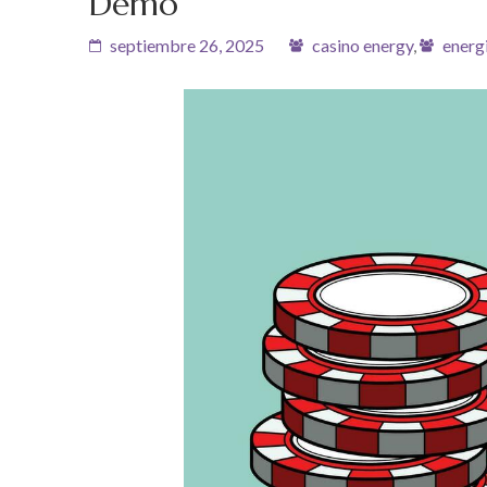
Demo
septiembre 26, 2025
casino energy
,
energ