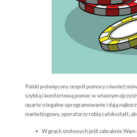
Polski poświęcony zespół pomocy również mówi
szybką i komfortową pomoc w własnym ojczysty
oparte o legalne oprogramowanie i dają najkorz
marketingowy, operatorzy robią całokształt, ab
W grach stołowych jeśli zabraknie Wam s