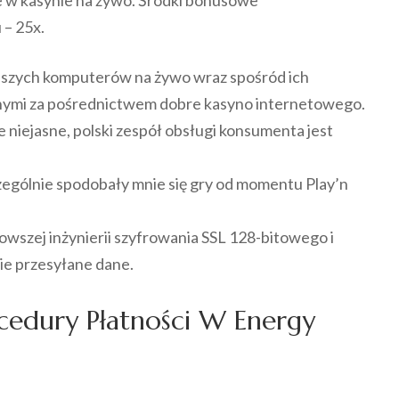
kże w kasynie na żywo. Środki bonusowe
 – 25x.
epszych komputerów na żywo wraz spośród ich
ymi za pośrednictwem dobre kasyno internetowego.
e niejasne, polski zespół obsługi konsumenta jest
zególnie spodobały mnie się gry od momentu Play’n
wszej inżynierii szyfrowania SSL 128-bitowego i
ie przesyłane dane.
cedury Płatności W Energy