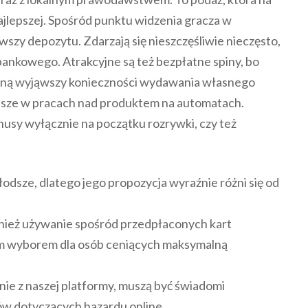
najlepszej. Spośród punktu widzenia gracza w
szy depozytu. Zdarzają się nieszczęśliwie nieczęsto,
bankowego. Atrakcyjne są też bezpłatne spiny, bo
aną wyjąwszy konieczności wydawania własnego
iejsze w pracach nad produktem na automatach.
nusy wyłącznie na początku rozrywki, czy też
odsze, dlatego jego propozycja wyraźnie różni się od
wnież używanie spośród przedpłaconych kart
nym wyborem dla osób ceniących maksymalną
nie z naszej platformy, muszą być świadomi
ów dotyczących hazardu online.