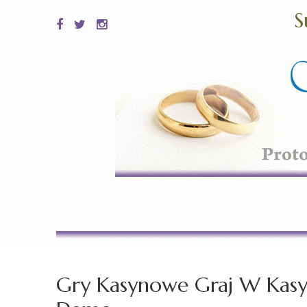
S
Gry Kasynowe Graj W Kasy