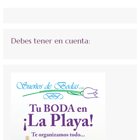
Debes tener en cuenta: