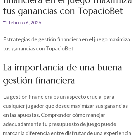
tus ganancias con TopacioBet
febrero 6, 2026
Estrategias de gestión financiera en el juego maximiza
tus ganancias con TopacioBet
La importancia de una buena
gestión financiera
La gestión financiera es un aspecto crucial para
cualquier jugador que desee maximizar sus ganancias
en las apuestas. Comprender cómo manejar
adecuadamente tu presupuesto de juego puede
marcar la diferencia entre disfrutar de una experiencia