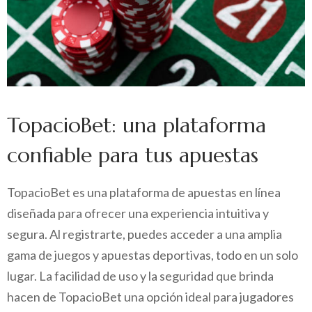
TopacioBet: una plataforma
confiable para tus apuestas
TopacioBet es una plataforma de apuestas en línea
diseñada para ofrecer una experiencia intuitiva y
segura. Al registrarte, puedes acceder a una amplia
gama de juegos y apuestas deportivas, todo en un solo
lugar. La facilidad de uso y la seguridad que brinda
hacen de TopacioBet una opción ideal para jugadores