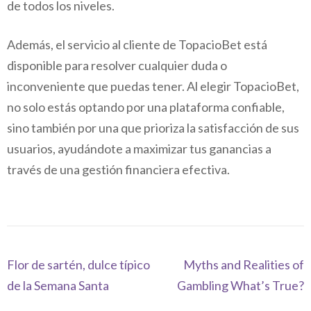
de todos los niveles.
Además, el servicio al cliente de TopacioBet está
disponible para resolver cualquier duda o
inconveniente que puedas tener. Al elegir TopacioBet,
no solo estás optando por una plataforma confiable,
sino también por una que prioriza la satisfacción de sus
usuarios, ayudándote a maximizar tus ganancias a
través de una gestión financiera efectiva.
Navegación
Flor de sartén, dulce típico
Myths and Realities of
de
de la Semana Santa
Gambling What’s True?
entradas