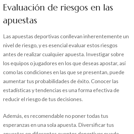
Evaluación de riesgos en las
apuestas
Las apuestas deportivas conllevan inherentemente un
nivel de riesgo, y es esencial evaluar estos riesgos
antes de realizar cualquier apuesta. Investigar sobre
los equipos o jugadores en los que deseas apostar, así
como las condiciones en las que se presentan, puede
aumentar tus probabilidades de éxito. Conocer las
estadísticas y tendencias es una forma efectiva de
reducir el riesgo de tus decisiones.
Además, es recomendable no poner todas tus
esperanzas en una sola apuesta. Diversificar tus
apuestas en diferentes eventos deportivos puede