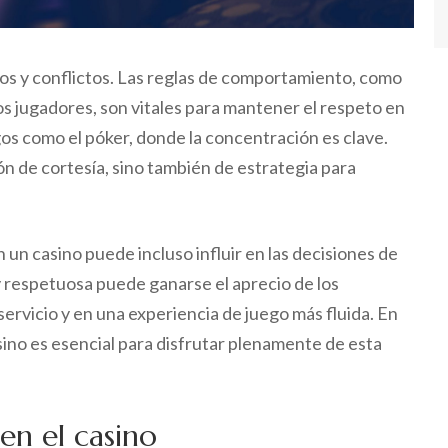
os y conflictos. Las reglas de comportamiento, como
os jugadores, son vitales para mantener el respeto en
gos como el póker, donde la concentración es clave.
n de cortesía, sino también de estrategia para
un casino puede incluso influir en las decisiones de
 respetuosa puede ganarse el aprecio de los
servicio y en una experiencia de juego más fluida. En
sino es esencial para disfrutar plenamente de esta
en el casino