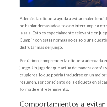
Además, la etiqueta ayuda a evitar malentendid
no hablar demasiado alto o no interrumpir a otr
la sala. Esto es especialmente relevante en jue
Cumplir con estas normas no es solo una cuestió
disfrutar más del juego.
Por último, comprender la etiqueta adecuada en 
juego. Un jugador que actúa de manera cortés y
crupieres, lo que podría traducirse en un mejor 
resumen, ser consciente de la etiqueta en el ca
forma de entretenimiento.
Comportamientos a evitar 