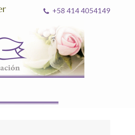
er
+58 414 4054149