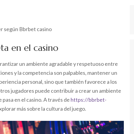
ber según Bbrbet casino
ta en el casino
arantizar un ambiente agradable y respetuoso entre
ciones y la competencia son palpables, mantener un
eriencia personal, sino que también favorece a los
 otros jugadores puede contribuir a crear un ambiente
 pasa en el casino. A través de
https://bbrbet-
plorar más sobre la cultura del juego.