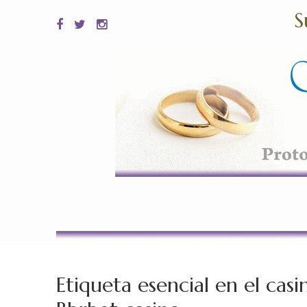
S
Etiqueta esencial en el cas