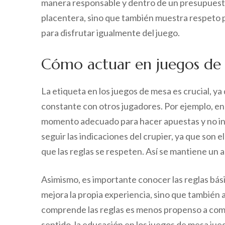
manera responsable y dentro de un presupuesto
placentera, sino que también muestra respeto po
para disfrutar igualmente del juego.
Cómo actuar en juegos de
La etiqueta en los juegos de mesa es crucial, y
constante con otros jugadores. Por ejemplo, en 
momento adecuado para hacer apuestas y no int
seguir las indicaciones del crupier, ya que son 
que las reglas se respeten. Así se mantiene un 
Asimismo, es importante conocer las reglas básic
mejora la propia experiencia, sino que también
comprende las reglas es menos propenso a come
sentido, la educación en los juegos de mesa jueg