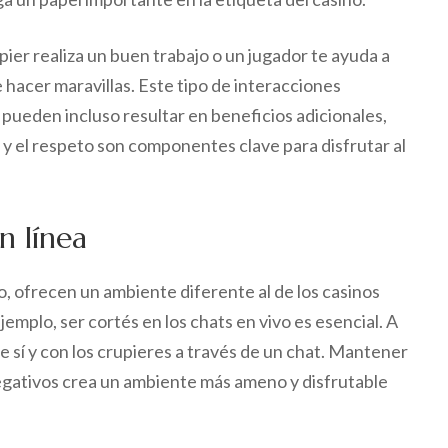
pier realiza un buen trabajo o un jugador te ayuda a
hacer maravillas. Este tipo de interacciones
pueden incluso resultar en beneficios adicionales,
a y el respeto son componentes clave para disfrutar al
n línea
, ofrecen un ambiente diferente al de los casinos
ejemplo, ser cortés en los chats en vivo es esencial. A
 sí y con los crupieres a través de un chat. Mantener
egativos crea un ambiente más ameno y disfrutable