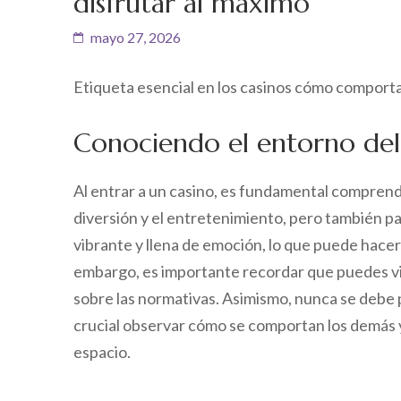
disfrutar al máximo
mayo 27, 2026
Etiqueta esencial en los casinos cómo comporta
Conociendo el entorno del
Al entrar a un casino, es fundamental comprend
diversión y el entretenimiento, pero también pa
vibrante y llena de emoción, lo que puede hacer
embargo, es importante recordar que puedes vi
sobre las normativas. Asimismo, nunca se debe p
crucial observar cómo se comportan los demás y
espacio.