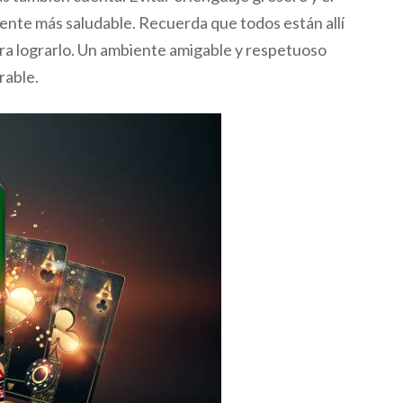
nte más saludable. Recuerda que todos están allí
ara lograrlo. Un ambiente amigable y respetuoso
rable.