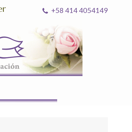
er
+58 414 4054149