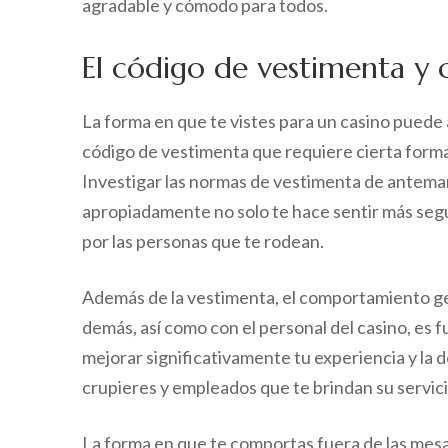
agradable y cómodo para todos.
El código de vestimenta y
La forma en que te vistes para un casino puede
código de vestimenta que requiere cierta forma
Investigar las normas de vestimenta de antema
apropiadamente no solo te hace sentir más segu
por las personas que te rodean.
Además de la vestimenta, el comportamiento gen
demás, así como con el personal del casino, es 
mejorar significativamente tu experiencia y la d
crupieres y empleados que te brindan su servici
La forma en que te comportas fuera de las mesas