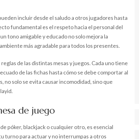
pueden incluir desde el saludo a otros jugadores hasta
ecto fundamental es el respeto hacia el personal del
 un tono amigable y educado no solo mejora la
 ambiente más agradable para todos los presentes.
reglas de las distintas mesas y juegos. Cada uno tiene
decuado de las fichas hasta cómo se debe comportar al
s, no solo se evita causar incomodidad, sino que
layid.
esa de juego
e póker, blackjack o cualquier otro, es esencial
tu turno para actuar y no interrumpas a otros