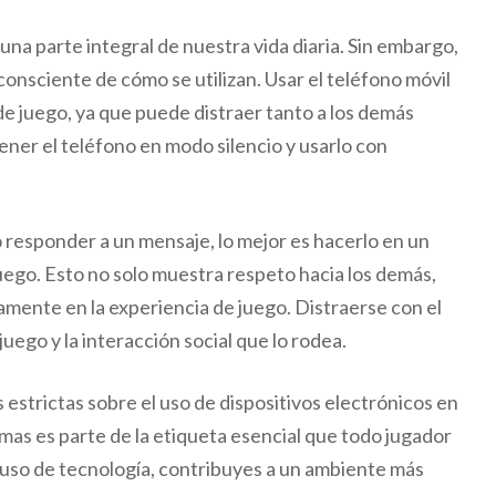
 una parte integral de nuestra vida diaria. Sin embargo,
consciente de cómo se utilizan. Usar el teléfono móvil
e juego, ya que puede distraer tanto a los demás
ner el teléfono en modo silencio y usarlo con
o responder a un mensaje, lo mejor es hacerlo en un
juego. Esto no solo muestra respeto hacia los demás,
mente en la experiencia de juego. Distraerse con el
uego y la interacción social que lo rodea.
estrictas sobre el uso de dispositivos electrónicos en
mas es parte de la etiqueta esencial que todo jugador
 uso de tecnología, contribuyes a un ambiente más