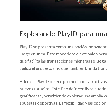
Explorando PlayID para una
PlayID se presenta como una opción innovadora
juego en línea. Este monedero electrónico perm
que facilita las transacciones mientras se juega
agiliza el proceso, sino que también brinda tran
Además, PlayID ofrece promociones atractivas
nuevos usuarios. Este tipo de incentivos puede
gratificante, permitiendo explorar una amplia 
apuestas deportivas. La flexibilidad y las opci