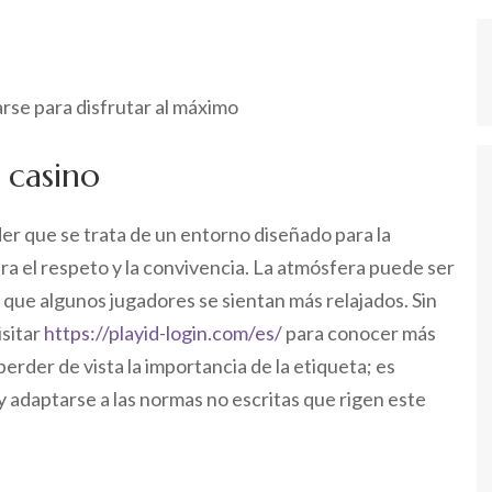
rse para disfrutar al máximo
 casino
er que se trata de un entorno diseñado para la
ra el respeto y la convivencia. La atmósfera puede ser
 que algunos jugadores se sientan más relajados. Sin
sitar
https://playid-login.com/es/
para conocer más
erder de vista la importancia de la etiqueta; es
 adaptarse a las normas no escritas que rigen este