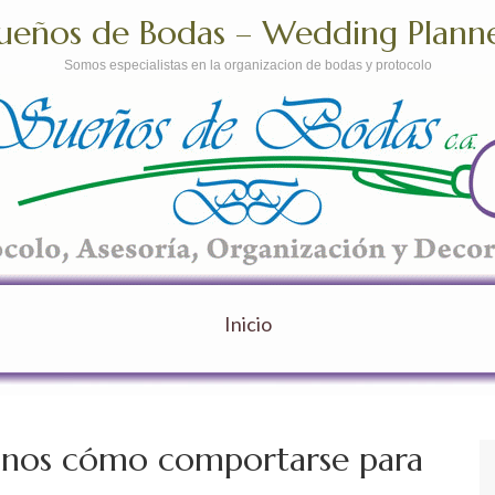
ueños de Bodas – Wedding Plann
Somos especialistas en la organizacion de bodas y protocolo
Inicio
asinos cómo comportarse para