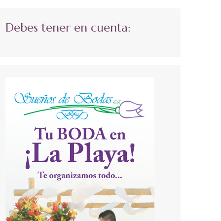
Debes tener en cuenta: