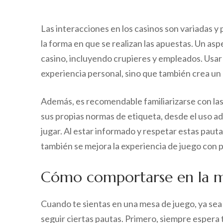
Las interacciones en los casinos son variadas y 
la forma en que se realizan las apuestas. Un asp
casino, incluyendo crupieres y empleados. Usar
experiencia personal, sino que también crea un
Además, es recomendable familiarizarse con las 
sus propias normas de etiqueta, desde el uso a
jugar. Al estar informado y respetar estas pauta
también se mejora la experiencia de juego con p
Cómo comportarse en la m
Cuando te sientas en una mesa de juego, ya sea d
seguir ciertas pautas. Primero, siempre espera 