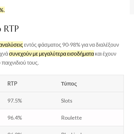
5%.
ο RTP
 αναλύσεις
εντός φάσματος 90-98% για να διαλέξουν
υχνά
συνεχούν με μεγαλύτερα εισοδήματα
και έχουν
παιχνιδιού τους.
RTP
Τύπος
97.5%
Slots
96.4%
Roulette