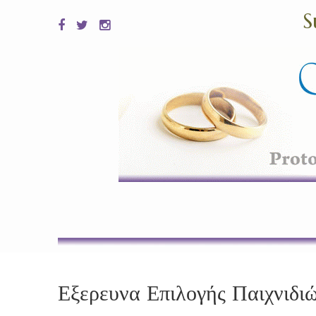
S
Εξερευνα Επιλογής Παιχνιδιώ