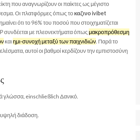
είκτη που αναγνωρίζουν οι παίκτες ως μέγιστο
εσμα. Οι πλατφόρμες όπως το
καζινο ivibet
αίνει ότι το 96% του ποσού που στοιχηματίζεται
P συνδέεται με πλεονεκτήματα όπως
μακροπρόθεσμη
ων
και
ημι-συνοχή μεταξύ των παιχνιδιών
. Παρά το
τελέσματα, αυτοί οι βαθμοί κερδίζουν την εμπιστοσύνη
ς
 γλώσσα, einschließlich Δανικό.
 υψηλή διάδοση.