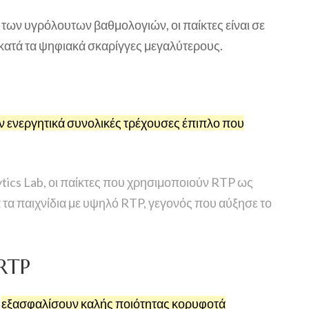
 των υγρόλουτων βαθμολογιών, οι παίκτες είναι σε
κατά τα ψηφιακά σκαρίγγες μεγαλύτερους.
ουν ενεργητικά συνολικές τρέχουσες έπιπλο που
ics Lab, οι παίκτες που χρησιμοποιούν RTP ως
 τα παιχνίδια με υψηλό RTP, γεγονός που αύξησε το
 RTP
α
εξασφαλίσουν καλής ποιότητας κορυφοτά