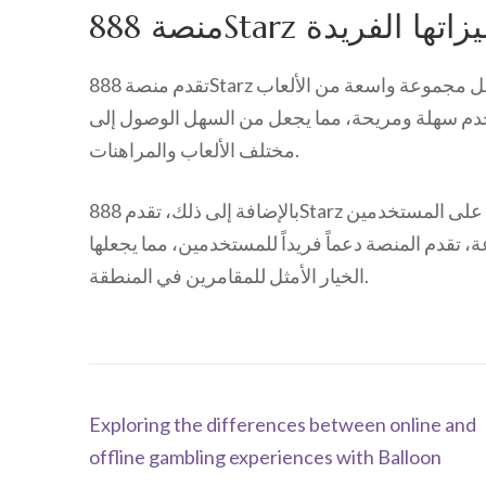
888Starz وميزاتها الفريدة
تقدم منصة 888Starz تجربة فريدة لمحبي المراهنات في مصر، حيث تشمل مجموعة واسعة من الألعاب
تخدم سهلة ومريحة، مما يجعل من السهل الوصول إلى
مختلف الألعاب والمراهنات.
بالإضافة إلى ذلك، تقدم 888Starz مكافآت ترحيبية جذابة وتتيح خيارات دفع متعددة، مما يسهل على المستخدمين
، تقدم المنصة دعماً فريداً للمستخدمين، مما يجعلها
الخيار الأمثل للمقامرين في المنطقة.
Navegación
Exploring the differences between online and
de
offline gambling experiences with Balloon