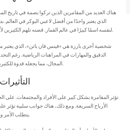
هناك العديد من المقامرين الذين تركوا بصمة في تاريخ الم
الذي يعتبر واحدًا من أفضل لاعبي البوكر في العالم. بد
لنفسه اسمًا كبيرًا في عالم القمار. قصته تلهم الكثيرين لأنها تظهر أن الطموح والإصرار يمكن أن يحققوا النجاح.
شخصية أخرى بارزة هي «فينس فان باتن»، الذي يعتبر من
الدقيق والمهارات في المراهنات الرياضية. رغم التحد
المجال، مما يجعله قدوة للكثيرين الذين يسعون لتحقيق أحلامهم من خلال المراهنات.
التأثيرات
تؤثر المقامرة بشكل كبير على الأفراد والمجتمعات. على الج
الأرباح السريعة. ومع ذلك، هناك جوانب سلبية تؤثر على 
يتطلب الأمر وعيًا أكبر بكيفية التعامل مع هذه الأنشطة بشكل صحي.