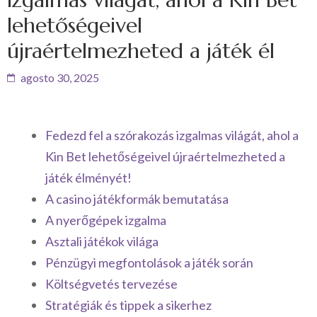
lehetőségeivel
újraértelmezheted a játék él
agosto 30, 2025
Fedezd fel a szórakozás izgalmas világát, ahol a
Kin Bet lehetőségeivel újraértelmezheted a
játék élményét!
A casino játékformák bemutatása
A nyerőgépek izgalma
Asztali játékok világa
Pénzügyi megfontolások a játék során
Költségvetés tervezése
Stratégiák és tippek a sikerhez