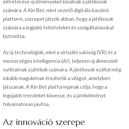
előretörése új élményeket kínálnak a játékosok
számára. A Kin Bet, mint vezető digitális kaszinó
platform, szerepet játszik abban, hogy a játékosok
számára a legjobb feltételeket és szolgáltatásokat
biztosítsa.
Az új technológiák, mint a virtuális valóság (VR) és a
mesterséges intelligencia (AI), teljesen új dimenziót
nyithatnak a játékok számára. A játékosok ezáltal még
inkább magukénak érezhetik a világot, amelyben
játszanak. A Kin Bet platformjának célja, hogy a
legújabb trendeket kövesse, és a játékélményt
folyamatosan javítsa.
Az innováció szerepe