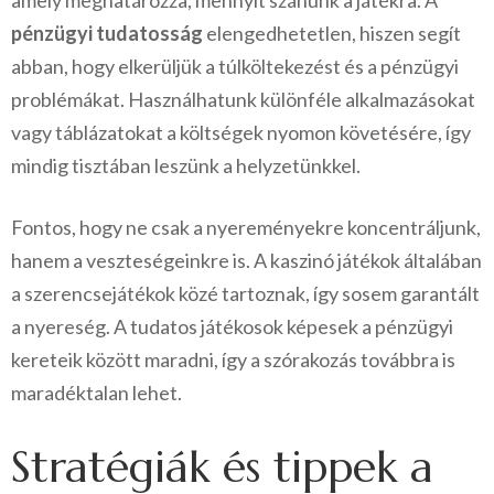
amely meghatározza, mennyit szánunk a játékra. A
pénzügyi tudatosság
elengedhetetlen, hiszen segít
abban, hogy elkerüljük a túlköltekezést és a pénzügyi
problémákat. Használhatunk különféle alkalmazásokat
vagy táblázatokat a költségek nyomon követésére, így
mindig tisztában leszünk a helyzetünkkel.
Fontos, hogy ne csak a nyereményekre koncentráljunk,
hanem a veszteségeinkre is. A kaszinó játékok általában
a szerencsejátékok közé tartoznak, így sosem garantált
a nyereség. A tudatos játékosok képesek a pénzügyi
kereteik között maradni, így a szórakozás továbbra is
maradéktalan lehet.
Stratégiák és tippek a