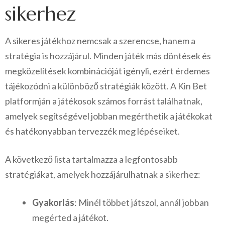
sikerhez
A sikeres játékhoz nemcsak a szerencse, hanem a
stratégia is hozzájárul. Minden játék más döntések és
megközelítések kombinációját igényli, ezért érdemes
tájékozódni a különböző stratégiák között. A Kin Bet
platformján a játékosok számos forrást találhatnak,
amelyek segítségével jobban megérthetik a játékokat
és hatékonyabban tervezzék meg lépéseiket.
A következő lista tartalmazza a legfontosabb
stratégiákat, amelyek hozzájárulhatnak a sikerhez:
Gyakorlás
: Minél többet játszol, annál jobban
megérted a játékot.