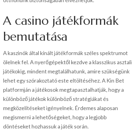
otthonunk biztonságában élvezhetjük.
A casino játékformák
bemutatása
A kaszinók által kínált játékformák széles spektrumot
ölelnek fel. A nyerőgépektől kezdve a klasszikus asztali
játékokig, mindent megtalálhatunk, amire szükségünk
lehet egy szórakoztató este eltöltéséhez. A Kin Bet
platformján a játékosok megtapasztalhatják, hogy a
különböző játékok különböző stratégiákat és
megközelítéseket igényelnek. Érdemes alaposan
megismerni a lehetőségeket, hogy a legjobb
döntéseket hozhassuk a játék során.