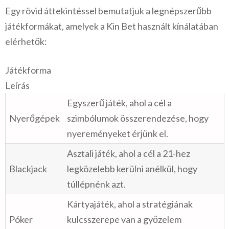
Egy rövid áttekintéssel bemutatjuk a legnépszerűbb
játékformákat, amelyek a Kin Bet használt kínálatában
elérhetők:
Játékforma
Leírás
Egyszerű játék, ahol a cél a
Nyerőgépek
szimbólumok összerendezése, hogy
nyereményeket érjünk el.
Asztali játék, ahol a cél a 21-hez
Blackjack
legközelebb kerülni anélkül, hogy
túllépnénk azt.
Kártyajáték, ahol a stratégiának
Póker
kulcsszerepe van a győzelem