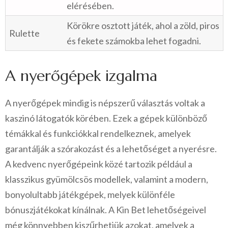
elérésében.
Körökre osztott játék, ahol a zöld, piros
Rulette
és fekete számokba lehet fogadni.
A nyerőgépek izgalma
A nyerőgépek mindig is népszerű választás voltak a
kaszinó látogatók körében. Ezek a gépek különböző
témákkal és funkciókkal rendelkeznek, amelyek
garantálják a szórakozást és a lehetőséget a nyerésre.
A kedvenc nyerőgépeink közé tartozik például a
klasszikus gyümölcsös modellek, valamint a modern,
bonyolultabb játékgépek, melyek különféle
bónuszjátékokat kínálnak. A Kin Bet lehetőségeivel
még könnyebben kiszűrhetjük azokat, amelyek a