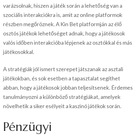
varázsolnak, hiszen a játék során a lehetőség van a
szociális interakciókra is, amit az online platformok
részben megőröznek. A Kin Bet platformján az élő
osztós játékok lehetőséget adnak, hogy a játékosok
valós időben interakcióba lépjenek az osztókkal és más
játékosokkal.
A stratégiák jól ismert szerepet játszanak az asztali
játékokban, és sok esetben a tapasztalat segíthet
abban, hogy a játékosok jobban teljesítsenek. Érdemes
tanulmányozni a különböző stratégiákat, amelyek
növelhetik a siker esélyeit a kaszinó játékok során.
Pénzügyi